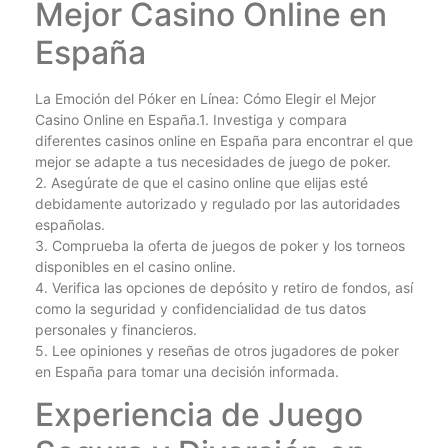
Mejor Casino Online en
España
La Emoción del Póker en Línea: Cómo Elegir el Mejor
Casino Online en España.1. Investiga y compara
diferentes casinos online en España para encontrar el que
mejor se adapte a tus necesidades de juego de poker.
2. Asegúrate de que el casino online que elijas esté
debidamente autorizado y regulado por las autoridades
españolas.
3. Comprueba la oferta de juegos de poker y los torneos
disponibles en el casino online.
4. Verifica las opciones de depósito y retiro de fondos, así
como la seguridad y confidencialidad de tus datos
personales y financieros.
5. Lee opiniones y reseñas de otros jugadores de poker
en España para tomar una decisión informada.
Experiencia de Juego