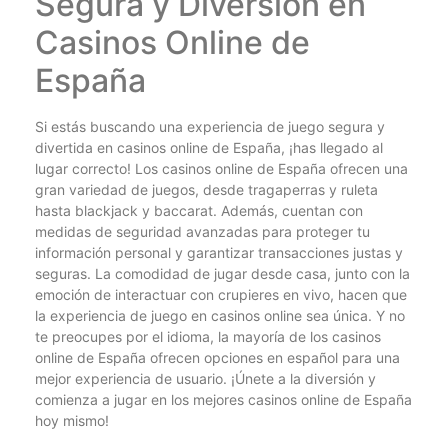
Segura y Diversión en
Casinos Online de
España
Si estás buscando una experiencia de juego segura y
divertida en casinos online de España, ¡has llegado al
lugar correcto! Los casinos online de España ofrecen una
gran variedad de juegos, desde tragaperras y ruleta
hasta blackjack y baccarat. Además, cuentan con
medidas de seguridad avanzadas para proteger tu
información personal y garantizar transacciones justas y
seguras. La comodidad de jugar desde casa, junto con la
emoción de interactuar con crupieres en vivo, hacen que
la experiencia de juego en casinos online sea única. Y no
te preocupes por el idioma, la mayoría de los casinos
online de España ofrecen opciones en español para una
mejor experiencia de usuario. ¡Únete a la diversión y
comienza a jugar en los mejores casinos online de España
hoy mismo!