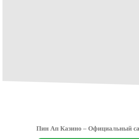
Пин Ап Казино – Официальный сай