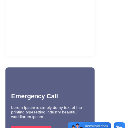
ATAS Market Analysis Activated x86x64
2026
7 de agosto de 2026
Sugar Rush Oyununu Ücretsiz Oyna
7 de agosto de 2026
Spaceman kazanmak için bilmen
gerekenler
7 de agosto de 2026
Emergency Call
Lorem Ipsum is simply dumy text of the
printing typesetting industry beautiful
worldlorem ipsum.