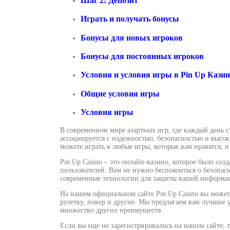
Шаг 2: Депозит
Играть и получать бонусы
Бонусы для новых игроков
Бонусы для постоянных игроков
Условия и условия игры в Pin Up Кази
Общие условия игры
Условия игры
В современном мире азартных игр, где каждый день ст
ассоциируется с надежностью, безопасностью и высок
можете играть в любые игры, которые вам нравятся, 
Pin Up Casino – это онлайн-казино, которое было соз
пользователей. Вам не нужно беспокоиться о безопас
современные технологии для защиты вашей информа
На нашем официальном сайте Pin Up Casino вы можете
рулетку, покер и другие. Мы предлагаем вам лучшие
множество других преимуществ.
Если вы еще не зарегистрировались на нашем сайте, т