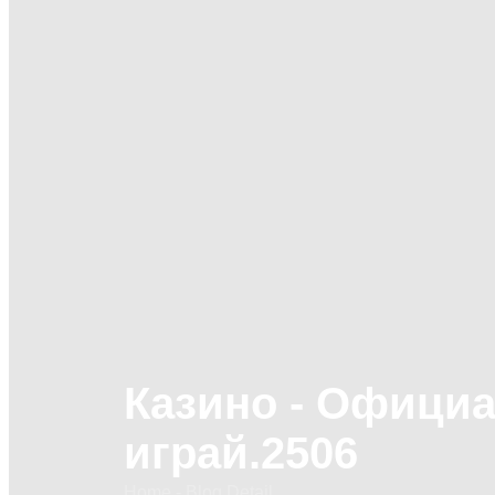
Казино - Официа
играй.2506
Home - Blog Detail