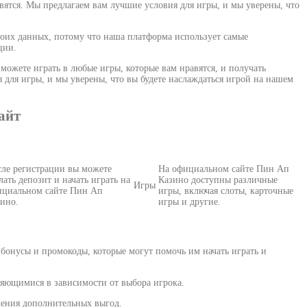
авятся. Мы предлагаем вам лучшие условия для игры, и мы уверены, что
воих данных, потому что наша платформа использует самые
ции.
 можете играть в любые игры, которые вам нравятся, и получать
для игры, и мы уверены, что вы будете наслаждаться игрой на нашем
айт
ле регистрации вы можете
На официальном сайте Пин Ап
лать депозит и начать играть на
Казино доступны различные
Игры
ициальном сайте Пин Ап
игры, включая слоты, карточные
ино.
игры и другие.
бонусы и промокоды, которые могут помочь им начать играть и
яющимися в зависимости от выбора игрока.
чения дополнительных выгод.