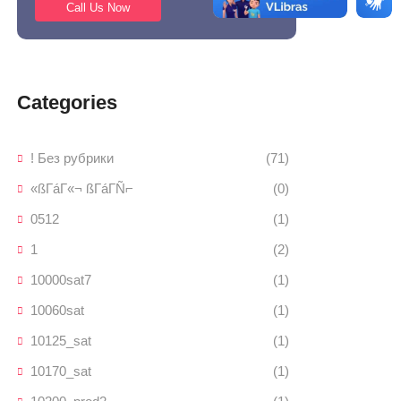
Call Us Now
Categories
! Без рубрики
(71)
«ßΓáΓ«¬ ßΓáΓÑ⌐
(0)
0512
(1)
1
(2)
10000sat7
(1)
10060sat
(1)
10125_sat
(1)
10170_sat
(1)