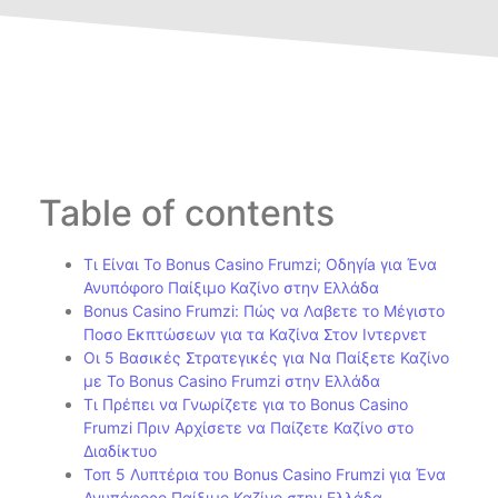
Table of contents
Τι Είναι Το Bonus Casino Frumzi; Οδηγía για Ένα
Ανυπόφoro Παίξιμο Καζίνο στην Ελλάδα
Bonus Casino Frumzi: Πώς να Λαβετε το Μέγιστο
Ποσo Εκπτώσεων για τα Καζίνα Στον Ιντερνετ
Οι 5 Βασικές Στρατεγικές για Να Παίξετε Καζίνο
με Το Bonus Casino Frumzi στην Ελλάδα
Τι Πρέπει να Γνωρίζετε για το Bonus Casino
Frumzi Πριν Αρχίσετε να Παίζετε Καζίνο στο
Διαδίκτυο
Τοπ 5 Λυπτέρια του Bonus Casino Frumzi για Ένα
Ανυπόφορo Παίξιμο Καζίνο στην Ελλάδα