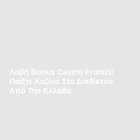
Λαβή Bonus Casino Frumzi!
Παίξτε Καζίνο Στο Διαδίκτυο
Από Την Ελλάδα
Home - Blog Detail