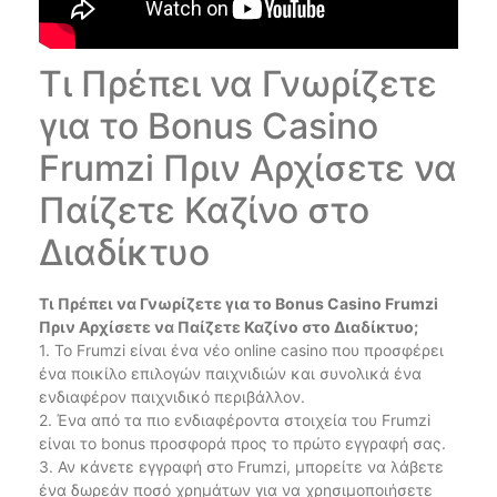
Τι Πρέπει να Γνωρίζετε
για το Bonus Casino
Frumzi Πριν Αρχίσετε να
Παίζετε Καζίνο στο
Διαδίκτυο
Τι Πρέπει να Γνωρίζετε για το Bonus Casino Frumzi
Πριν Αρχίσετε να Παίζετε Καζίνο στο Διαδίκτυο;
1. Το Frumzi είναι ένα νέο online casino που προσφέρει
ένα ποικίλο επιλογών παιχνιδιών και συνολικά ένα
ενδιαφέρον παιχνιδικό περιβάλλον.
2. Ένα από τα πιο ενδιαφέροντα στοιχεία του Frumzi
είναι το bonus προσφορά προς το πρώτο εγγραφή σας.
3. Αν κάνετε εγγραφή στο Frumzi, μπορείτε να λάβετε
ένα δωρεάν ποσό χρημάτων για να χρησιμοποιήσετε