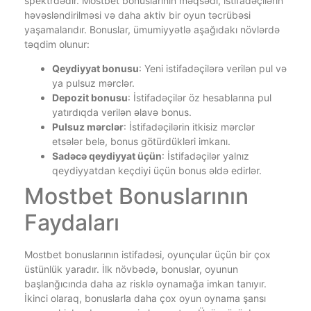
spektrdədir. Mostbet bonuslarının məqsədi, istifadəçilərin
həvəsləndirilməsi və daha aktiv bir oyun təcrübəsi
yaşamalarıdır. Bonuslar, ümumiyyətlə aşağıdakı növlərdə
təqdim olunur:
Qeydiyyat bonusu
: Yeni istifadəçilərə verilən pul və
ya pulsuz mərclər.
Depozit bonusu
: İstifadəçilər öz hesablarına pul
yatırdıqda verilən əlavə bonus.
Pulsuz mərclər
: İstifadəçilərin itkisiz mərclər
etsələr belə, bonus götürdükləri imkanı.
Sadəcə qeydiyyat üçün
: İstifadəçilər yalnız
qeydiyyatdan keçdiyi üçün bonus əldə edirlər.
Mostbet Bonuslarının
Faydaları
Mostbet bonuslarının istifadəsi, oyunçular üçün bir çox
üstünlük yaradır. İlk növbədə, bonuslar, oyunun
başlanğıcında daha az risklə oynamağa imkan tanıyır.
İkinci olaraq, bonuslarla daha çox oyun oynama şansı