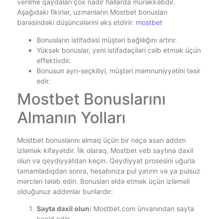
verilme qaydaları çox nadir hallarda mürəkkəbdir.
Aşağıdakı fikirlər, uzmanların Mostbet bonusları
barəsindəki düşüncələrini əks etdirir:
mostbet
Bonusların istifadəsi müştəri bağlılığını artırır.
Yüksək bonuslar, yeni istifadəçiləri cəlb etmək üçün
effektivdir.
Bonusun ayrı-seçkiliyi, müştəri məmnuniyyətini təsir
edir.
Mostbet Bonuslarını
Almanın Yolları
Mostbet bonuslarını almaq üçün bir neçə asan addım
izləmək kifayətdir. İlk olaraq, Mostbet veb saytına daxil
olun və qeydiyyatdan keçin. Qeydiyyat prosesini uğurla
tamamladıqdan sonra, hesabınıza pul yatırın və ya pulsuz
mərcləri tələb edin. Bonusları əldə etmək üçün izləməli
olduğunuz addımlar bunlardır:
Sayta daxil olun:
Mostbet.com ünvanından sayta
keçid edin.