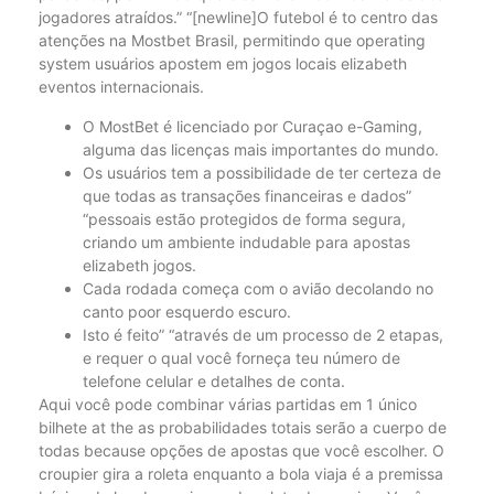
jogadores atraídos.” “[newline]O futebol é to centro das
atenções na Mostbet Brasil, permitindo que operating
system usuários apostem em jogos locais elizabeth
eventos internacionais.
O MostBet é licenciado por Curaçao e-Gaming,
alguma das licenças mais importantes do mundo.
Os usuários tem a possibilidade de ter certeza de
que todas as transações financeiras e dados”
“pessoais estão protegidos de forma segura,
criando um ambiente indudable para apostas
elizabeth jogos.
Cada rodada começa com o avião decolando no
canto poor esquerdo escuro.
Isto é feito” “através de um processo de 2 etapas,
e requer o qual você forneça teu número de
telefone celular e detalhes de conta.
Aqui você pode combinar várias partidas em 1 único
bilhete at the as probabilidades totais serão a cuerpo de
todas because opções de apostas que você escolher. O
croupier gira a roleta enquanto a bola viaja é a premissa