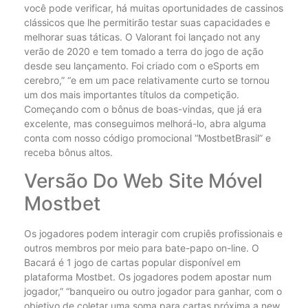
você pode verificar, há muitas oportunidades de cassinos
clássicos que lhe permitirão testar suas capacidades e
melhorar suas táticas. O Valorant foi lançado not any
verão de 2020 e tem tomado a terra do jogo de ação
desde seu lançamento. Foi criado com o eSports em
cerebro,” “e em um pace relativamente curto se tornou
um dos mais importantes títulos da competição.
Começando com o bônus de boas-vindas, que já era
excelente, mas conseguimos melhorá-lo, abra alguma
conta com nosso código promocional “MostbetBrasil” e
receba bônus altos.
Versão Do Web Site Móvel
Mostbet
Os jogadores podem interagir com crupiês profissionais e
outros membros por meio para bate-papo on-line. O
Bacará é 1 jogo de cartas popular disponível em
plataforma Mostbet. Os jogadores podem apostar num
jogador,” “banqueiro ou outro jogador para ganhar, com o
objetivo de coletar uma soma para cartas próxima a new