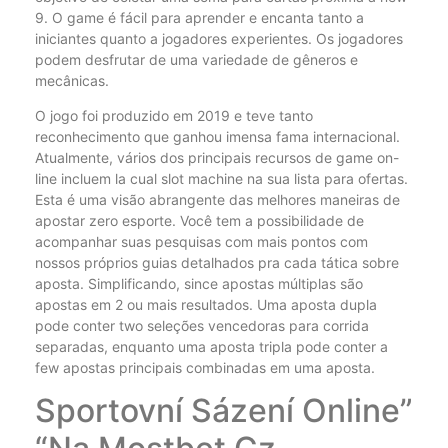
9. O game é fácil para aprender e encanta tanto a
iniciantes quanto a jogadores experientes. Os jogadores
podem desfrutar de uma variedade de gêneros e
mecânicas.
O jogo foi produzido em 2019 e teve tanto
reconhecimento que ganhou imensa fama internacional.
Atualmente, vários dos principais recursos de game on-
line incluem la cual slot machine na sua lista para ofertas.
Esta é uma visão abrangente das melhores maneiras de
apostar zero esporte. Você tem a possibilidade de
acompanhar suas pesquisas com mais pontos com
nossos próprios guias detalhados pra cada tática sobre
aposta. Simplificando, since apostas múltiplas são
apostas em 2 ou mais resultados. Uma aposta dupla
pode conter two seleções vencedoras para corrida
separadas, enquanto uma aposta tripla pode conter a
few apostas principais combinadas em uma aposta.
Sportovní Sázení Online”