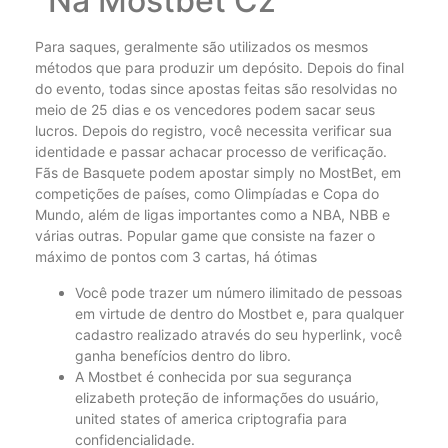
“Na Mostbet Cz
Para saques, geralmente são utilizados os mesmos
métodos que para produzir um depósito. Depois do final
do evento, todas since apostas feitas são resolvidas no
meio de 25 dias e os vencedores podem sacar seus
lucros. Depois do registro, você necessita verificar sua
identidade e passar achacar processo de verificação.
Fãs de Basquete podem apostar simply no MostBet, em
competições de países, como Olimpíadas e Copa do
Mundo, além de ligas importantes como a NBA, NBB e
várias outras. Popular game que consiste na fazer o
máximo de pontos com 3 cartas, há ótimas
Você pode trazer um número ilimitado de pessoas
em virtude de dentro do Mostbet e, para qualquer
cadastro realizado através do seu hyperlink, você
ganha benefícios dentro do libro.
A Mostbet é conhecida por sua segurança
elizabeth proteção de informações do usuário,
united states of america criptografia para
confidencialidade.