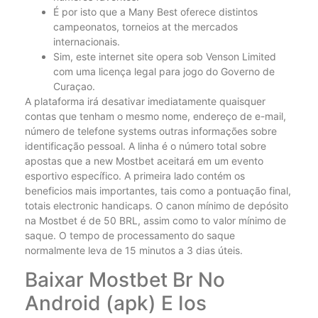
É por isto que a Many Best oferece distintos
campeonatos, torneios at the mercados
internacionais.
Sim, este internet site opera sob Venson Limited
com uma licença legal para jogo do Governo de
Curaçao.
A plataforma irá desativar imediatamente quaisquer
contas que tenham o mesmo nome, endereço de e-mail,
número de telefone systems outras informações sobre
identificação pessoal. A linha é o número total sobre
apostas que a new Mostbet aceitará em um evento
esportivo específico. A primeira lado contém os
beneficios mais importantes, tais como a pontuação final,
totais electronic handicaps. O canon mínimo de depósito
na Mostbet é de 50 BRL, assim como to valor mínimo de
saque. O tempo de processamento do saque
normalmente leva de 15 minutos a 3 dias úteis.
Baixar Mostbet Br No
Android (apk) E Ios