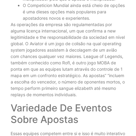
O Competicion Mundial ainda está cheio de opções
é uma dieses opções mais populares para
apostadores novos e experientes.
As operações da empresa são regulamentadas por
alguma licença internacional, um que confirma a new
legitimidade e the responsabilidade da sociedad em nível
global. O Aviator é um jogo de colisão na qual operating
system jogadores assistem à decolagem de um avião
com chances qualquer vez maiores. League of Legends,
também conhecido como Rofl, é outro jogo MOBA de
ponta em que as equipes lutam através do controle de 1
mapa em um confronto estratégico. As apostas” “incluem
a escolha do vencedor, o número de oponentes mortos, o
tempo perform primeiro sangue elizabeth até mesmo
replays de momentos individuais.
Variedade De Eventos
Sobre Apostas
Essas equipes competem entre si e isso é muito interativo