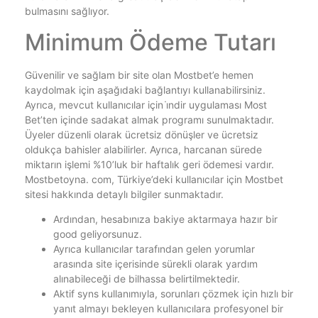
bulmasını sağlıyor.
Minimum Ödeme Tutarı
Güvenilir ve sağlam bir site olan Mostbet’e hemen
kaydolmak için aşağıdaki bağlantıyı kullanabilirsiniz.
Ayrıca, mevcut kullanıcılar için i̇ndir uygulaması Most
Bet’ten içinde sadakat almak programı sunulmaktadır.
Üyeler düzenli olarak ücretsiz dönüşler ve ücretsiz
oldukça bahisler alabilirler. Ayrıca, harcanan sürede
miktarın işlemi %10’luk bir haftalık geri ödemesi vardır.
Mostbetoyna. com, Türkiye’deki kullanıcılar için Mostbet
sitesi hakkında detaylı bilgiler sunmaktadır.
Ardından, hesabınıza bakiye aktarmaya hazır bir
good geliyorsunuz.
Ayrıca kullanıcılar tarafından gelen yorumlar
arasında site içerisinde sürekli olarak yardım
alınabileceği de bilhassa belirtilmektedir.
Aktif syns kullanımıyla, sorunları çözmek için hızlı bir
yanıt almayı bekleyen kullanıcılara profesyonel bir