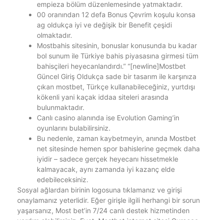
empieza bölüm düzenlemesinde yatmaktadır.
00 oranından 12 defa Bonus Çevrim koşulu konsa
ag oldukça iyi ve değişik bir Benefit çeşidi
olmaktadır.
Mostbahis sitesinin, bonuslar konusunda bu kadar
bol sunum ile Türkiye bahis piyasasına girmesi tüm
bahisçileri heyecanlandırdı.” “[newline]Mostbet
Güncel Giriş Oldukça sade bir tasarım ile karşınıza
çıkan mostbet, Türkçe kullanabileceğiniz, yurtdışı
kökenli yani kaçak iddaa siteleri arasında
bulunmaktadır.
Canlı casino alanında ise Evolution Gaming’in
oyunlarını bulabilirsiniz.
Bu nedenle, zaman kaybetmeyin, anında Mostbet
net sitesinde hemen spor bahislerine geçmek daha
iyidir – sadece gerçek heyecanı hissetmekle
kalmayacak, aynı zamanda iyi kazanç elde
edebileceksiniz.
Sosyal ağlardan birinin logosuna tıklamanız ve girişi
onaylamanız yeterlidir. Eğer girişle ilgili herhangi bir sorun
yaşarsanız, Most bet’in 7/24 canlı destek hizmetinden