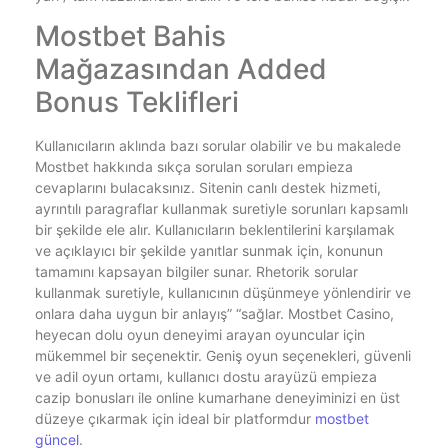
Mostbet Bahis
Mağazasından Added
Bonus Teklifleri
Kullanıcıların aklında bazı sorular olabilir ve bu makalede
Mostbet hakkında sıkça sorulan soruları empieza
cevaplarını bulacaksınız. Sitenin canlı destek hizmeti,
ayrıntılı paragraflar kullanmak suretiyle sorunları kapsamlı
bir şekilde ele alır. Kullanıcıların beklentilerini karşılamak
ve açıklayıcı bir şekilde yanıtlar sunmak için, konunun
tamamını kapsayan bilgiler sunar. Rhetorik sorular
kullanmak suretiyle, kullanıcının düşünmeye yönlendirir ve
onlara daha uygun bir anlayış” “sağlar. Mostbet Casino,
heyecan dolu oyun deneyimi arayan oyuncular için
mükemmel bir seçenektir. Geniş oyun seçenekleri, güvenli
ve adil oyun ortamı, kullanıcı dostu arayüzü empieza
cazip bonusları ile online kumarhane deneyiminizi en üst
düzeye çıkarmak için ideal bir platformdur
mostbet
güncel
.