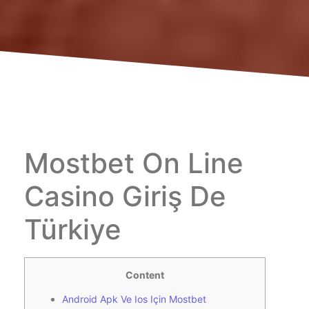
Mostbet On Line
Casino Giriş De
Türkiye
Content
Android Apk Ve Ios Için Mostbet