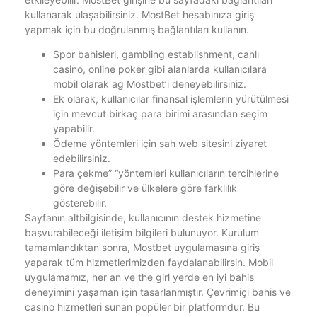
kullanarak ulaşabilirsiniz. MostBet hesabınıza giriş
yapmak için bu doğrulanmış bağlantıları kullanın.
Spor bahisleri, gambling establishment, canlı
casino, online poker gibi alanlarda kullanıcılara
mobil olarak ag Mostbet’i deneyebilirsiniz.
Ek olarak, kullanıcılar finansal işlemlerin yürütülmesi
için mevcut birkaç para birimi arasından seçim
yapabilir.
Ödeme yöntemleri için sah web sitesini ziyaret
edebilirsiniz.
Para çekme” “yöntemleri kullanıcıların tercihlerine
göre değişebilir ve ülkelere göre farklılık
gösterebilir.
Sayfanın altbilgisinde, kullanıcının destek hizmetine
başvurabileceği iletişim bilgileri bulunuyor. Kurulum
tamamlandıktan sonra, Mostbet uygulamasına giriş
yaparak tüm hizmetlerimizden faydalanabilirsin. Mobil
uygulamamız, her an ve the girl yerde en iyi bahis
deneyimini yaşaman için tasarlanmıştır. Çevrimiçi bahis ve
casino hizmetleri sunan popüler bir platformdur. Bu