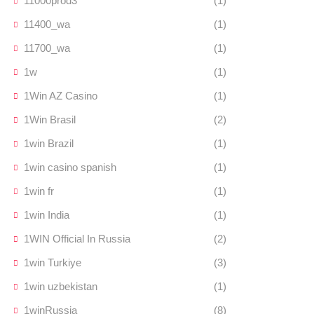
11000prod3
(1)
11400_wa
(1)
11700_wa
(1)
1w
(1)
1Win AZ Casino
(1)
1Win Brasil
(2)
1win Brazil
(1)
1win casino spanish
(1)
1win fr
(1)
1win India
(1)
1WIN Official In Russia
(2)
1win Turkiye
(3)
1win uzbekistan
(1)
1winRussia
(8)