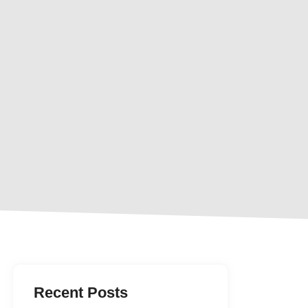
Recent Posts