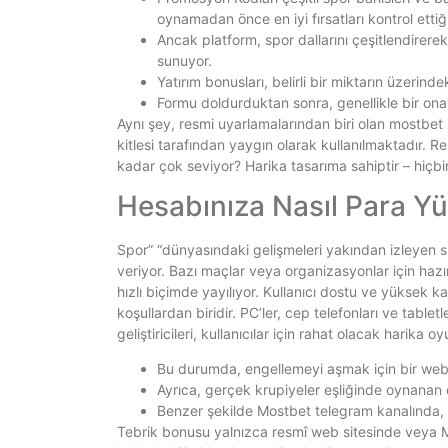
oynamadan önce en iyi fırsatları kontrol etti
Ancak platform, spor dallarını çeşitlendirerek 
sunuyor.
Yatırım bonusları, belirli bir miktarın üzerinde
Formu doldurduktan sonra, genellikle bir ona
Aynı şey, resmi uyarlamalarından biri olan mostbet z
kitlesi tarafından yaygın olarak kullanılmaktadır.
kadar çok seviyor? Harika tasarıma sahiptir – hiçb
Hesabınıza Nasıl Para Yük
Spor” “dünyasındaki gelişmeleri yakından izleyen s
veriyor. Bazı maçlar veya organizasyonlar için ha
hızlı biçimde yayılıyor. Kullanıcı dostu ve yüksek ka
koşullardan biridir. PC’ler, cep telefonları ve tablet
geliştiricileri, kullanıcılar için rahat olacak harika oy
Bu durumda, engellemeyi aşmak için bir web 
Ayrıca, gerçek krupiyeler eşliğinde oynanan
Benzer şekilde Mostbet telegram kanalında, ku
Tebrik bonusu yalnızca resmî web sitesinde veya 