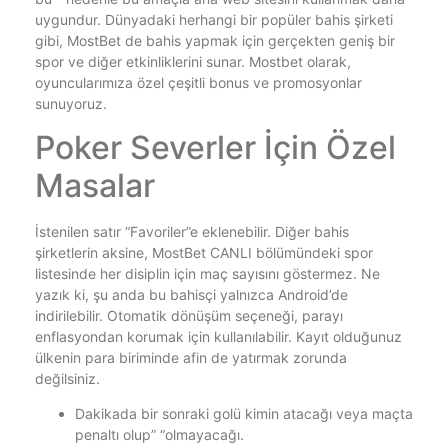
uygundur. Dünyadaki herhangi bir popüler bahis şirketi
gibi, MostBet de bahis yapmak için gerçekten geniş bir
spor ve diğer etkinliklerini sunar. Mostbet olarak,
oyuncularımıza özel çeşitli bonus ve promosyonlar
sunuyoruz.
Poker Severler İçin Özel
Masalar
İstenilen satır “Favoriler”e eklenebilir. Diğer bahis
şirketlerin aksine, MostBet CANLI bölümündeki spor
listesinde her disiplin için maç sayısını göstermez. Ne
yazık ki, şu anda bu bahisçi yalnızca Android’de
indirilebilir. Otomatik dönüşüm seçeneği, parayı
enflasyondan korumak için kullanılabilir. Kayıt olduğunuz
ülkenin para biriminde afin de yatırmak zorunda
değilsiniz.
Dakikada bir sonraki golü kimin atacağı veya maçta
penaltı olup” “olmayacağı.