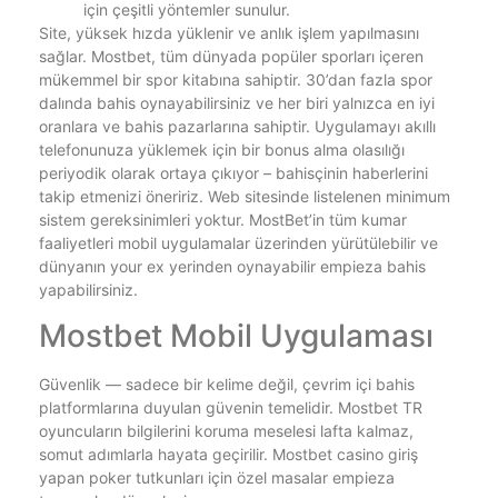
için çeşitli yöntemler sunulur.
Site, yüksek hızda yüklenir ve anlık işlem yapılmasını
sağlar. Mostbet, tüm dünyada popüler sporları içeren
mükemmel bir spor kitabına sahiptir. 30’dan fazla spor
dalında bahis oynayabilirsiniz ve her biri yalnızca en iyi
oranlara ve bahis pazarlarına sahiptir. Uygulamayı akıllı
telefonunuza yüklemek için bir bonus alma olasılığı
periyodik olarak ortaya çıkıyor – bahisçinin haberlerini
takip etmenizi öneririz. Web sitesinde listelenen minimum
sistem gereksinimleri yoktur. MostBet’in tüm kumar
faaliyetleri mobil uygulamalar üzerinden yürütülebilir ve
dünyanın your ex yerinden oynayabilir empieza bahis
yapabilirsiniz.
Mostbet Mobil Uygulaması
Güvenlik — sadece bir kelime değil, çevrim içi bahis
platformlarına duyulan güvenin temelidir. Mostbet TR
oyuncuların bilgilerini koruma meselesi lafta kalmaz,
somut adımlarla hayata geçirilir. Mostbet casino giriş
yapan poker tutkunları için özel masalar empieza