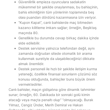
Güvenilirlik empieza oyunculara sadakatin
mükemmel bir şekilde onaylanması, bu bahisçinin,
bahis etkinliğinin tüm yönlerinin toplamında beş
olası puandan dördünü kazanmasına izin veriyor.
“Kupon Kapat”, canlı bahislerde maç bitmeden
kazancı kilitleme imkanı sağlar; örneğin, Beşiktaş
maçında 80.
Genellikle bu durumda cevap birkaç dakika içinde
elde edilebilir.
Destek servisine yalnızca telefondan değil, aynı
zamanda doğrudan sitede otomatik bir arama
kullanmak suretiyle da ulaşabileceğinizi dikkate
almak önemlidir.
Destek personeli ile hızlı bir şekilde iletişim kurma
yeteneği, özellikle finansal sorunların çözümü söz
konusu olduğunda, bahisçiler buns büyük önem
vermektedirler.
Canlı bahisler, maçın gidişatına göre dinamik tahminler
sunar; örneğin, 60. Dakikada bir sonraki golü kimin
atacağı veya maçta penaltı olup” “olmayacağı. Burak
Yılmaz, Cengiz Ünder, Merih Demiral ve Hakan