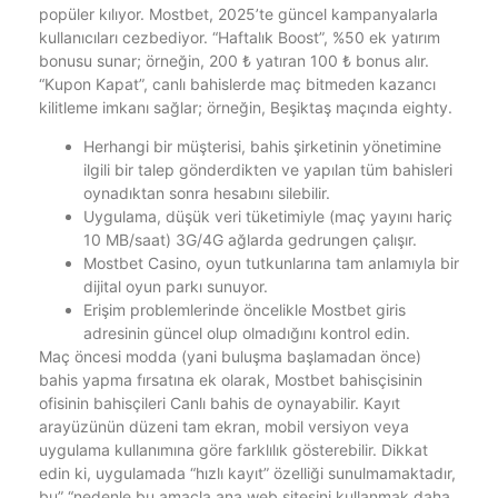
popüler kılıyor. Mostbet, 2025’te güncel kampanyalarla
kullanıcıları cezbediyor. “Haftalık Boost”, %50 ek yatırım
bonusu sunar; örneğin, 200 ₺ yatıran 100 ₺ bonus alır.
“Kupon Kapat”, canlı bahislerde maç bitmeden kazancı
kilitleme imkanı sağlar; örneğin, Beşiktaş maçında eighty.
Herhangi bir müşterisi, bahis şirketinin yönetimine
ilgili bir talep gönderdikten ve yapılan tüm bahisleri
oynadıktan sonra hesabını silebilir.
Uygulama, düşük veri tüketimiyle (maç yayını hariç
10 MB/saat) 3G/4G ağlarda gedrungen çalışır.
Mostbet Casino, oyun tutkunlarına tam anlamıyla bir
dijital oyun parkı sunuyor.
Erişim problemlerinde öncelikle Mostbet giris
adresinin güncel olup olmadığını kontrol edin.
Maç öncesi modda (yani buluşma başlamadan önce)
bahis yapma fırsatına ek olarak, Mostbet bahisçisinin
ofisinin bahisçileri Canlı bahis de oynayabilir. Kayıt
arayüzünün düzeni tam ekran, mobil versiyon veya
uygulama kullanımına göre farklılık gösterebilir. Dikkat
edin ki, uygulamada “hızlı kayıt” özelliği sunulmamaktadır,
bu” “nedenle bu amaçla ana web sitesini kullanmak daha