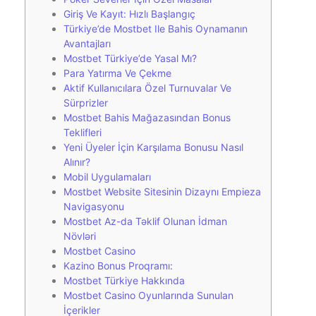
Giriş Ve Kayıt: Hızlı Başlangıç
Türkiye’de Mostbet Ile Bahis Oynamanın
Avantajları
Mostbet Türkiye’de Yasal Mı?
Para Yatırma Ve Çekme
Aktif Kullanıcılara Özel Turnuvalar Ve
Sürprizler
Mostbet Bahis Mağazasından Bonus
Teklifleri
Yeni Üyeler İçin Karşılama Bonusu Nasıl
Alınır?
Mobil Uygulamaları
Mostbet Website Sitesinin Dizaynı Empieza
Navigasyonu
Mostbet Az-da Təklif Olunan İdman
Növləri
Mostbet Casino
Kazino Bonus Proqramı:
Mostbet Türkiye Hakkında
Mostbet Casino Oyunlarında Sunulan
İçerikler