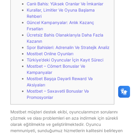
Canlı Bahis: Yüksek Oranlar Ve İmkanlar
Kurallar, Limitler Ve Oyuna Başlama
Rehberi
Güncel Kampanyalar: Anlık Kazanç
Fırsatları
Ücretsiz Bahis Olanaklarıyla Daha Fazla
Kazanın
Spor Bahisleri: Adrenalin Ve Stratejik Analiz
Mostbet Online Oyunları
Türkiye’deki Oyuncular İçin Kayıt Süreci
Mostbet – Cömert Bonuslar Ve
Kampanyalar
Mostbet Başqa Dəyərli Reward Və
Aksiyaları
Mostbet – Səxavətli Bonuslar Və
Promosyonlar
Mostbet müşteri destek ekibi, oyuncularımızın sorularını
çözmek ve olası problemleri en aza indirmek için sürekli
olarak eğitilmekte ve geliştirilmektedir. Oyuncu
memnuniyeti, sunduğumuz hizmetlerin kalitesini belirleyen