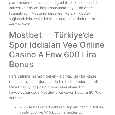
platformumuzda sunulan müşteri destek hizmetlerinin
kalitesi ve erişilebilirliği konusunda büyük bir önem
taşımaktadır. Müşterilerimize hızlı ve etkili destek
sağlamak için çeşitli iletişim kanalları üzerinden hizmet
vermekteyiz.
Mostbet — Türkiye’de
Spor Iddiaları Veə Online
Casino A Few 600 Lira
Bonus
Para yatırma işlemleri genellikle birkaç dakika içinde
tamamlanır, nadir durumlarda bir ketika kadar sürebilir.
Mevcut en iyi hoş geldin bonusunu almak için
kaydolduğunuzda MostBet promosyon kodunu BÜYÜK
kullanın.”
2025’te basketbol bahisleri, toplam hacmin %18’ini
oluşturuyor ve %15 büyüme gösteriyor.