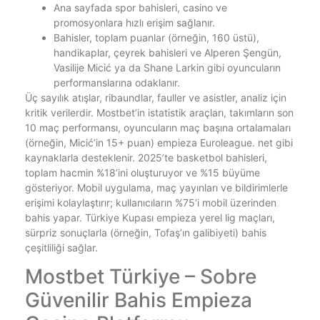
Ana sayfada spor bahisleri, casino ve
promosyonlara hızlı erişim sağlanır.
Bahisler, toplam puanlar (örneğin, 160 üstü),
handikaplar, çeyrek bahisleri ve Alperen Şengün,
Vasilije Micić ya da Shane Larkin gibi oyuncuların
performanslarına odaklanır.
Üç sayılık atışlar, ribaundlar, fauller ve asistler, analiz için
kritik verilerdir. Mostbet’in istatistik araçları, takımların son
10 maç performansı, oyuncuların maç başına ortalamaları
(örneğin, Micić’in 15+ puan) empieza Euroleague. net gibi
kaynaklarla desteklenir. 2025’te basketbol bahisleri,
toplam hacmin %18’ini oluşturuyor ve %15 büyüme
gösteriyor. Mobil uygulama, maç yayınları ve bildirimlerle
erişimi kolaylaştırır; kullanıcıların %75’i mobil üzerinden
bahis yapar. Türkiye Kupası empieza yerel lig maçları,
sürpriz sonuçlarla (örneğin, Tofaş’ın galibiyeti) bahis
çeşitliliği sağlar.
Mostbet Türkiye – Sobre
Güvenilir Bahis Empieza