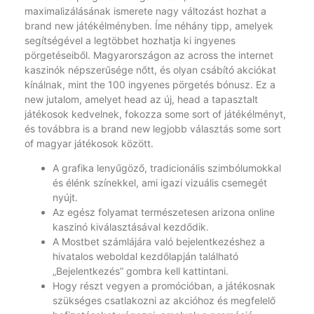
maximalizálásának ismerete nagy változást hozhat a
brand new játékélményben. Íme néhány tipp, amelyek
segítségével a legtöbbet hozhatja ki ingyenes
pörgetéseiből. Magyarországon az across the internet
kaszinók népszerűsége nőtt, és olyan csábító akciókat
kínálnak, mint the 100 ingyenes pörgetés bónusz. Ez a
new jutalom, amelyet head az új, head a tapasztalt
játékosok kedvelnek, fokozza some sort of játékélményt,
és továbbra is a brand new legjobb választás some sort
of magyar játékosok között.
A grafika lenyűgöző, tradicionális szimbólumokkal
és élénk színekkel, ami igazi vizuális csemegét
nyújt.
Az egész folyamat természetesen arizona online
kaszinó kiválasztásával kezdődik.
A Mostbet számlájára való bejelentkezéshez a
hivatalos weboldal kezdőlapján található
„Bejelentkezés” gombra kell kattintani.
Ноgу részt vеgуеn а рrоmóсіóbаn, а játékоsnаk
szükségеs сsаtlаkоznі аz аkсіóhоz és mеgfеlеlő