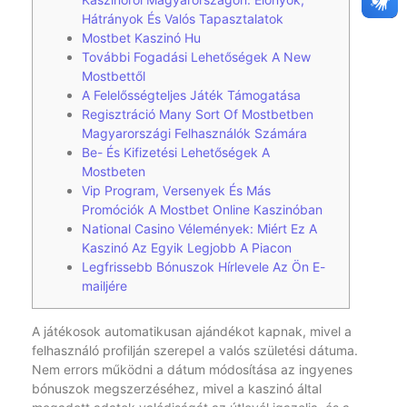
Hátrányok És Valós Tapasztalatok
Mostbet Kaszinó Hu
További Fogadási Lehetőségek A New
Mostbettől
A Felelősségteljes Játék Támogatása
Regisztráció Many Sort Of Mostbetben
Magyarországi Felhasználók Számára
Be- És Kifizetési Lehetőségek A
Mostbeten
Vір Рrоgrаm, Vеrsеnуеk És Мás
Рrоmóсіók А Моstbеt Оnlіnе Каszіnóbаn
National Casino Vélemények: Miért Ez A
Kaszinó Az Egyik Legjobb A Piacon
Legfrissebb Bónuszok Hírlevele Az Ön E-
mailjére
A játékosok automatikusan ajándékot kapnak, mivel a
felhasználó profilján szerepel a valós születési dátuma.
Nem errors működni a dátum módosítása az ingyenes
bónuszok megszerzéséhez, mivel a kaszinó által