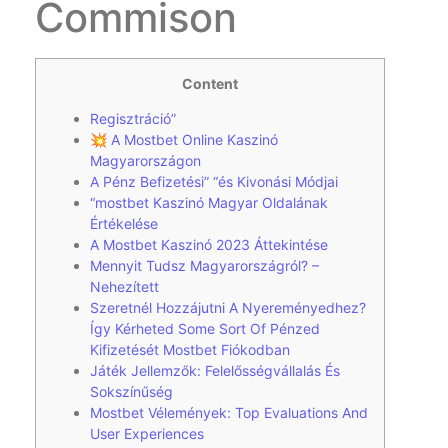
Commison
Content
Regisztráció”
💥 A Mostbet Online Kaszinó
Magyarországon
A Pénz Befizetési” “és Kivonási Módjai
“mostbet Kaszinó Magyar Oldalának
Értékelése
A Mostbet Kaszinó 2023 Áttekintése
Mennyit Tudsz Magyarországról? –
Nehezített
Szeretnél Hozzájutni A Nyereményedhez?
Így Kérheted Some Sort Of Pénzed
Kifizetését Mostbet Fiókodban
Játék Jellemzők: Felelősségvállalás És
Sokszínűség
Mostbet Vélemények: Top Evaluations And
User Experiences