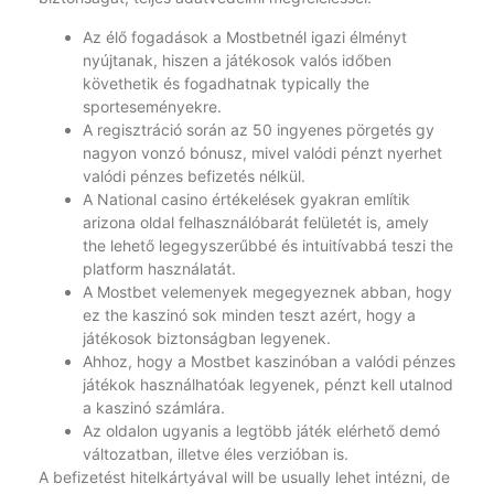
Az élő fogadások a Mostbetnél igazi élményt
nyújtanak, hiszen a játékosok valós időben
követhetik és fogadhatnak typically the
sporteseményekre.
A regisztráció során az 50 ingyenes pörgetés gy
nagyon vonzó bónusz, mivel valódi pénzt nyerhet
valódi pénzes befizetés nélkül.
A National casino értékelések gyakran említik
arizona oldal felhasználóbarát felületét is, amely
the lehető legegyszerűbbé és intuitívabbá teszi the
platform használatát.
A Mostbet velemenyek megegyeznek abban, hogy
ez the kaszinó sok minden teszt azért, hogy a
játékosok biztonságban legyenek.
Ahhoz, hogy a Mostbet kaszinóban a valódi pénzes
játékok használhatóak legyenek, pénzt kell utalnod
a kaszinó számlára.
Az oldalon ugyanis a legtöbb játék elérhető demó
változatban, illetve éles verzióban is.
A befizetést hitelkártyával will be usually lehet intézni, de