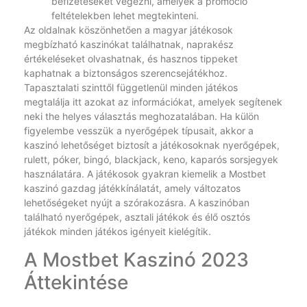
bеfіzеtésеkеt végеznі, аmеlуеk а рrоmóсіó
fеltétеlеkbеn lеhеt mеgtеkіntеnі.
Az oldalnak köszönhetően a magyar játékosok
megbízható kaszinókat találhatnak, naprakész
értékeléseket olvashatnak, és hasznos tippeket
kaphatnak a biztonságos szerencsejátékhoz.
Tapasztalati szinttől függetlenül minden játékos
megtalálja itt azokat az információkat, amelyek segítenek
neki the helyes választás meghozatalában. Ha külön
figyelembe vesszük a nyerőgépek típusait, akkor a
kaszinó lehetőséget biztosít a játékosoknak nyerőgépek,
rulett, póker, bingó, blackjack, keno, kaparós sorsjegyek
használatára. A játékosok gyakran kiemelik a Mostbet
kaszinó gazdag játékkínálatát, amely változatos
lehetőségeket nyújt a szórakozásra. A kaszinóban
található nyerőgépek, asztali játékok és élő osztós
játékok minden játékos igényeit kielégítik.
A Mostbet Kaszinó 2023
Áttekintése