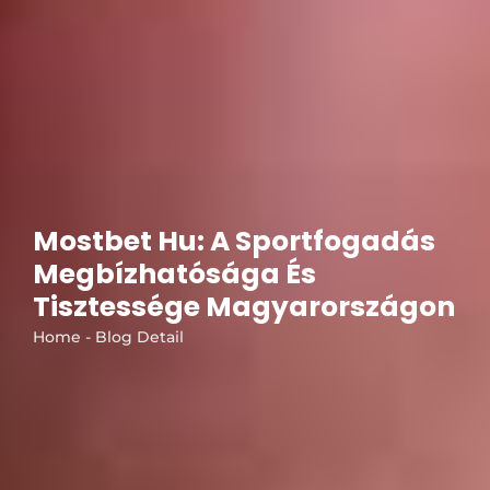
Mostbet Hu: A Sportfogadás
Megbízhatósága És
Tisztessége Magyarországon
Home - Blog Detail