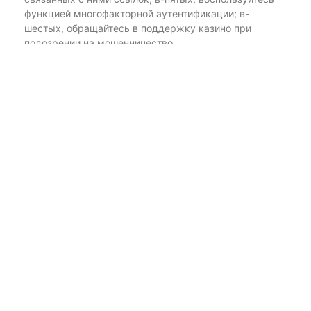
функцией многофакторной аутентификации; в-
шестых, обращайтесь в поддержку казино при
подозрении на мошенничество.
«Раздел Live-казино в
Azino777: что это и как
с ним работать?»
Раздел «Live-казино» в Azino777 – это возможность
играть в классические казино-игры в реальном
времени. Здесь вас ждут настоящие дилеры и
таблицы с физическими картами. Чтобы начать
играть, необходимо зарегистрироваться на сайте и
пополнить свой счет. Затем выберите игру в разделе
«Live-казино» и присоединяйтесь к одной из
доступных столов. Не забудьте проверить
систематические требования, чтобы убедиться, что
ваше оборудование соответствует требованиям.
«Live-казино» в Azino777 предоставляет уникальный