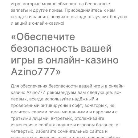
игру, которые можно обменять на бесплатные
заплаты и другие призы. Присоединяйтесь к нам
сегодня и начните получать выгоду от лучших бонусов
и акций в онлайн-казино!
«Обеспечите
безопасность вашей
игры в онлайн-казино
Azino777»
Для обеспечения безопасности вашей игры в онлайн-
казино Azino777, рекомендуем вам следующее: во-
первых, всегда используйте надёжный и
проверенный антивирусный софт; во-вторых, не
делитесь своими личными данными и паролями с
третьими лицами; в-третьих, отслеживайте
изменения в своём аккаунте и игровом балансе; в-
четвёртых, избегайте сомнительных сайтов и
связанных с ними ссылок; в-пятых, воспользуйтесь