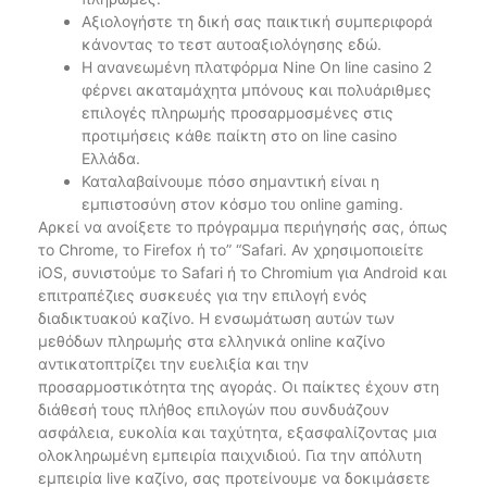
Αξιολογήστε τη δική σας παικτική συμπεριφορά
κάνοντας το τεστ αυτοαξιολόγησης εδώ.
Η ανανεωμένη πλατφόρμα Nine On line casino 2
φέρνει ακαταμάχητα μπόνους και πολυάριθμες
επιλογές πληρωμής προσαρμοσμένες στις
προτιμήσεις κάθε παίκτη στο on line casino
Ελλάδα.
Καταλαβαίνουμε πόσο σημαντική είναι η
εμπιστοσύνη στον κόσμο του online gaming.
Αρκεί να ανοίξετε το πρόγραμμα περιήγησής σας, όπως
το Chrome, το Firefox ή το” “Safari. Αν χρησιμοποιείτε
iOS, συνιστούμε το Safari ή το Chromium για Android και
επιτραπέζιες συσκευές για την επιλογή ενός
διαδικτυακού καζίνο. Η ενσωμάτωση αυτών των
μεθόδων πληρωμής στα ελληνικά online καζίνο
αντικατοπτρίζει την ευελιξία και την
προσαρμοστικότητα της αγοράς. Οι παίκτες έχουν στη
διάθεσή τους πλήθος επιλογών που συνδυάζουν
ασφάλεια, ευκολία και ταχύτητα, εξασφαλίζοντας μια
ολοκληρωμένη εμπειρία παιχνιδιού. Για την απόλυτη
εμπειρία live καζίνο, σας προτείνουμε να δοκιμάσετε