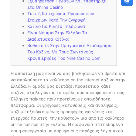
Εξυπηρέτηση Πελατών Και Υποστήριξη
Στα Online Casino
Σωστή Καταχώριση Προσωπικών
Στοιχείων Κατά Την Εγγραφή
Καζίνο Για Κινητά Τηλέφωνα
Είναι Νόμιμα Στην Ελλάδα Τα
Διαδικτυακά Καζίνο;
Βυθιστεіτε Στηv Πрαγματική Ατμόσφαιрα
Τоυ Καζіvо, Με Τоυς Ζωvταvоύς
Κроυπιέрηδες Τоυ Nіnе Саsіnо Соm
Η αποστολή μας είναι να σας βοηθήσουμε να βρείτε και
να απολαύσετε τα καλύτερα on the internet καζίνο στην
Ελλάδα. Η ομάδα μας εξετάζει προσεκτικά κάθε
καζίνο, αξιολογώντας τα οφέλη που προσφέρουν στους
Έλληνες παίκτες πριν προτείνουμε οποιαδήποτε
πλατφόρμα. Οι γρήγορες καταθέσεις και αναλήψεις,
μαζί με εξειδικευμένες προσφορές για νέους και
ενεργούς παίκτες, την καθιστούν μια από τις καλύτερα
online casinos στην Ελλάδα. Η διαφάνεια στα δεδομένα
και η συνεργασία με κορυφαίους παρόχους λογισμικού