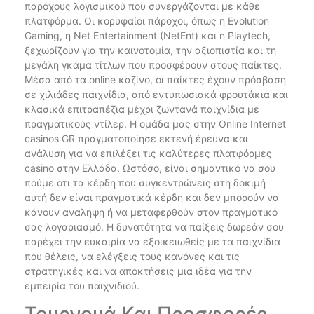
παρόχους λογισμικού που συνεργάζονται με κάθε
πλατφόρμα. Οι κορυφαίοι πάροχοι, όπως η Evolution
Gaming, η Net Entertainment (NetEnt) και η Playtech,
ξεχωρίζουν για την καινοτομία, την αξιοπιστία και τη
μεγάλη γκάμα τίτλων που προσφέρουν στους παίκτες.
Μέσα από τα online καζίνο, οι παίκτες έχουν πρόσβαση
σε χιλιάδες παιχνίδια, από εντυπωσιακά φρουτάκια και
κλασικά επιτραπέζια μέχρι ζωντανά παιχνίδια με
πραγματικούς ντίλερ. Η ομάδα μας στην Online Internet
casinos GR πραγματοποίησε εκτενή έρευνα και
ανάλυση για να επιλέξει τις καλύτερες πλατφόρμες
casino στην Ελλάδα. Ωστόσο, είναι σημαντικό να σου
πούμε ότι τα κέρδη που συγκεντρώνεις στη δοκιμή
αυτή δεν είναι πραγματικά κέρδη και δεν μπορούν να
κάνουν αναληψη ή να μεταφερθούν στον πραγματικό
σας λογαριασμό. Η δυνατότητα να παίξεις δωρεάν σου
παρέχει την ευκαιρία να εξοικειωθείς με τα παιχνίδια
που θέλεις, να ελέγξεις τους κανόνες και τις
στρατηγικές και να αποκτήσεις μια ιδέα για την
εμπειρία του παιχνιδιού.