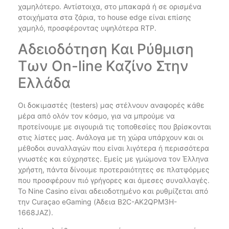
χαμηλότερο. Αντίστοιχα, στο μπακαρά ή σε ορισμένα
στοιχήματα στα ζάρια, το house edge είναι επίσης
χαμηλό, προσφέροντας υψηλότερα RTP.
Αδειοδότηση Και Ρύθμιση
Των On-line Καζίνο Στην
Ελλάδα
Οι δοκιμαστές (testers) μας στέλνουν αναφορές κάθε
μέρα από ολόν τον κόσμο, για να μπρούμε να
προτείνουμε με σιγουριά τις τοποθεσίες που βρίσκονται
στις λίστες μας. Ανάλογα με τη χώρα υπάρχουν και οι
μέθοδοι συναλλαγών που είναι λιγότερα ή περισσότερα
γνωστές και εύχρηστες. Εμείς με γμώμονα τον Έλληνα
χρήστη, πάντα δίνουμε προτεραιότητες σε πλατφόρμες
που προσφέρουν πιό γρήγορες και άμεσες συναλλαγές.
Το Nine Casino είναι αδειοδοτημένο και ρυθμίζεται από
την Curaçao eGaming (Άδεια B2C-AK2QPM3H-
1668JAZ).