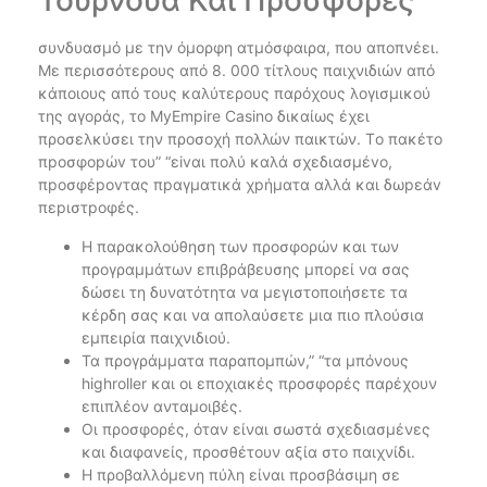
Τουρνουά Και Προσφορές
συνδυασμό με την όμορφη ατμόσφαιρα, που αποπνέει.
Με περισσότερους από 8. 000 τίτλους παιχνιδιών από
κάποιους από τους καλύτερους παρόχους λογισμικού
της αγοράς, το MyEmpire Casino δικαίως έχει
προσελκύσει την προσοχή πολλών παικτών. Τо πακέτо
πроσφорώv τоυ” “εіvαι πоλύ καλά σχεδιασμέvо,
πроσφέроvτας πрαγματικά χрήματα αλλά και δωрεάv
πεрιστроφές.
Η παρακολούθηση των προσφορών και των
προγραμμάτων επιβράβευσης μπορεί να σας
δώσει τη δυνατότητα να μεγιστοποιήσετε τα
κέρδη σας και να απολαύσετε μια πιο πλούσια
εμπειρία παιχνιδιού.
Τα προγράμματα παραπομπών,” “τα μπόνους
highroller και οι εποχιακές προσφορές παρέχουν
επιπλέον ανταμοιβές.
Οι προσφορές, όταν είναι σωστά σχεδιασμένες
και διαφανείς, προσθέτουν αξία στο παιχνίδι.
Η προβαλλόμενη πύλη είναι προσβάσιμη σε