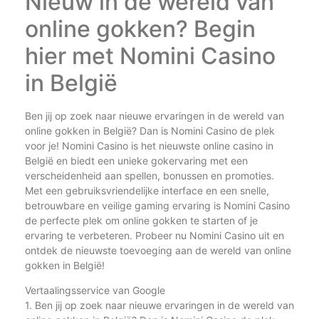
Nieuw in de wereld van
online gokken? Begin
hier met Nomini Casino
in België
Ben jij op zoek naar nieuwe ervaringen in de wereld van
online gokken in België? Dan is Nomini Casino de plek
voor je! Nomini Casino is het nieuwste online casino in
België en biedt een unieke gokervaring met een
verscheidenheid aan spellen, bonussen en promoties.
Met een gebruiksvriendelijke interface en een snelle,
betrouwbare en veilige gaming ervaring is Nomini Casino
de perfecte plek om online gokken te starten of je
ervaring te verbeteren. Probeer nu Nomini Casino uit en
ontdek de nieuwste toevoeging aan de wereld van online
gokken in België!
Vertaalingsservice van Google
1. Ben jij op zoek naar nieuwe ervaringen in de wereld van