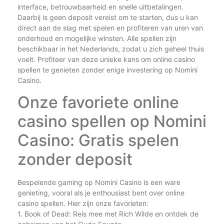
interface, betrouwbaarheid en snelle uitbetalingen.
Daarbij is geen deposit vereist om te starten, dus u kan
direct aan de slag met spelen en profiteren van uren van
onderhoud en mogelijke winsten. Alle spellen zijn
beschikbaar in het Nederlands, zodat u zich geheel thuis
voelt. Profiteer van deze unieke kans om online casino
spellen te genieten zonder enige investering op Nomini
Casino.
Onze favoriete online
casino spellen op Nomini
Casino: Gratis spelen
zonder deposit
Bespelende gaming op Nomini Casino is een ware
genieting, vooral als je enthousiast bent over online
casino spellen. Hier zijn onze favorieten:
1. Book of Dead: Reis mee met Rich Wilde en ontdek de