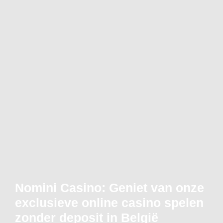
Nomini Casino: Geniet van onze
exclusieve online casino spelen
zonder deposit in België