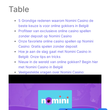
Table
5 Grondige redenen waarom Nomini Casino de
beste keuze is voor online gokkers in België
Profiteer van exclusieve online casino spellen
zonder deposit op Nomini Casino
Onze favoriete online casino spellen op Nomini
Casino: Gratis spelen zonder deposit
Hoe je aan de slag gaat met Nomini Casino in
België: Onze tips en tricks
Nieuw in de wereld van online gokken? Begin hier
met Nomini Casino in België
Veelgestelde vragen over Nomini Casino: