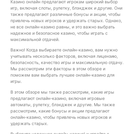
Казино онлайн предлагают игрокам широкий выбор
игр, включая слоты, рулетку, блэкджек и другие. Они
также предлагают различные бонусы и акции, чтобы
привлечь новых игроков и удержать старых. Однако,
не все онлайн-казино равны, и это важно выбрать
надежное и безопасное казино, чтобы играть с
максимальной отдачей.
Важно! Когда выбираете онлайн-казино, вам нужно
учитывать несколько факторов, включая лицензию,
безопасность, качество игры и максимальную отдачу.
Мы рассмотрим эти факторы в этом обзоре и
поможем вам выбрать лучшее онлайн-казино для
игры.
В этом обзоре мы также рассмотрим, какие игры
предлагают онлайн-казино, включая игровые
автоматы, рулетку, блэкджек и другие. Мы также
рассмотрим, какие бонусы и акции предлагают
онлайн-казино, чтобы привлечь новых игроков и
удержать старых.
Выберите надежное онлайн-казино! и играйте с