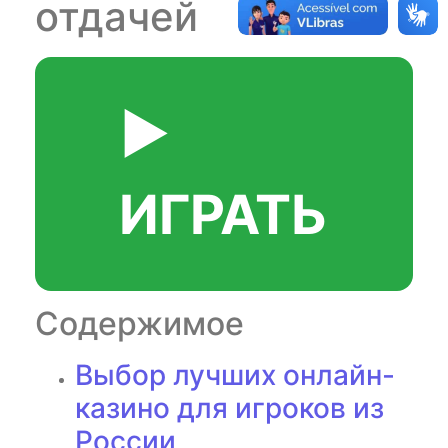
отдачей
▶️
ИГРАТЬ
Содержимое
Выбор лучших онлайн-
казино для игроков из
России