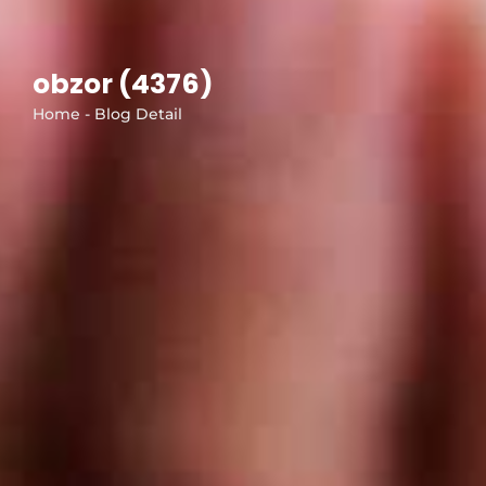
obzor (4376)
Home - Blog Detail