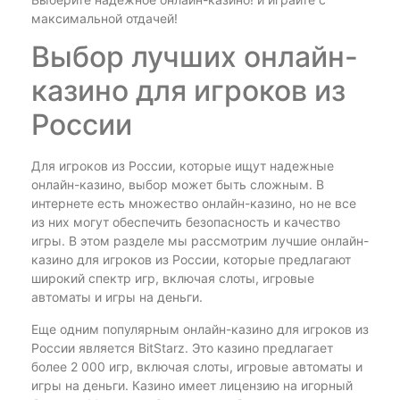
максимальной отдачей!
Выбор лучших онлайн-
казино для игроков из
России
Для игроков из России, которые ищут надежные
онлайн-казино, выбор может быть сложным. В
интернете есть множество онлайн-казино, но не все
из них могут обеспечить безопасность и качество
игры. В этом разделе мы рассмотрим лучшие онлайн-
казино для игроков из России, которые предлагают
широкий спектр игр, включая слоты, игровые
автоматы и игры на деньги.
Еще одним популярным онлайн-казино для игроков из
России является BitStarz. Это казино предлагает
более 2 000 игр, включая слоты, игровые автоматы и
игры на деньги. Казино имеет лицензию на игорный