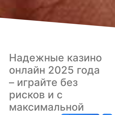
Надежные казино
онлайн 2025 года
– играйте без
рисков и с
максимальной