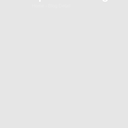
Home - Blog Detail