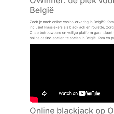
OWinner: de plek voor 
België
Zoek je nach online casino-ervaring in België? Ko
inclusief klassiekers als blackjack en roulette, zorg
Onze betrouwbare en veilige platform garandeert e
online casino-spellen te spelen in België. Kom en 
Online blackjack op O