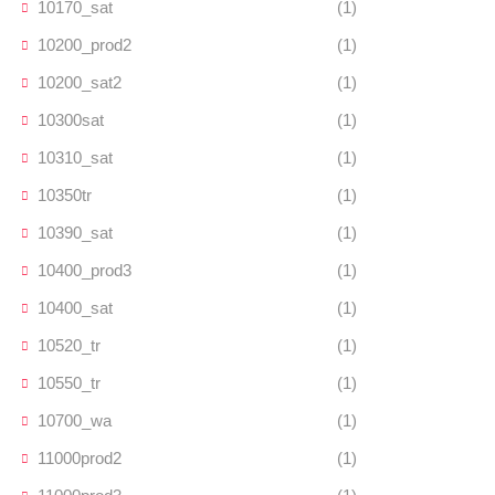
10170_sat
(1)
10200_prod2
(1)
10200_sat2
(1)
10300sat
(1)
10310_sat
(1)
10350tr
(1)
10390_sat
(1)
10400_prod3
(1)
10400_sat
(1)
10520_tr
(1)
10550_tr
(1)
10700_wa
(1)
11000prod2
(1)