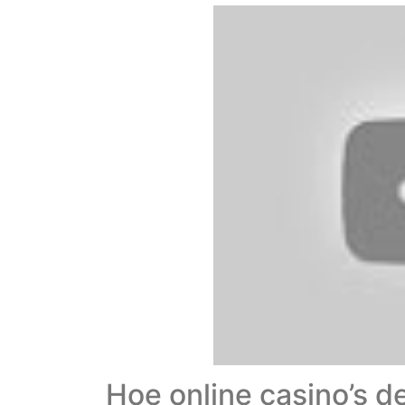
Hoe online casino’s 