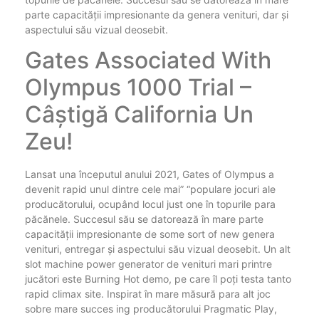
parte capacității impresionante da genera venituri, dar și
aspectului său vizual deosebit.
Gates Associated With
Olympus 1000 Trial –
Câștigă California Un
Zeu!
Lansat una începutul anului 2021, Gates of Olympus a
devenit rapid unul dintre cele mai” “populare jocuri ale
producătorului, ocupând locul just one în topurile para
păcănele. Succesul său se datorează în mare parte
capacității impresionante de some sort of new genera
venituri, entregar și aspectului său vizual deosebit. Un alt
slot machine power generator de venituri mari printre
jucători este Burning Hot demo, pe care îl poți testa tanto
rapid climax site. Inspirat în mare măsură para alt joc
sobre mare succes ing producătorului Pragmatic Play,