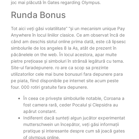
joc mai plăcută în Gates regarding Olympus.
Runda Bonus
Tot aici veți găsi volatilitate” “și un mecanism unique Pay
Anywhere în locul liniilor clasice. Ce am observat încă de
când am deschis slotul online prima dată, este că lipsesc
simbolurile de los angeles 8 la As, atât de prezent în
păcănelele on the web. În locul acestora, apar multe
pietre prețioase și simboluri în strânsă legătură cu tema.
Site-ul faradepunere. ro are ca scop sa prezinte
utilizatorilor cele mai bune bonusuri fara depunere para
pe piata, fiind disponibile pe internet site acum peste
four. 000 rotiri gratuite fara depunere.
În ceea ce privește simbolurile notable, Coroana a
fost camera rară, ceder Pocalul și Clepsidra au
apărut constant.
Indiferent dacă sunteți algun jucător experimentat
mutterschwein un începător, veți găsi informații
pratique și interesante despre cum să joacă gates
of olympus online.