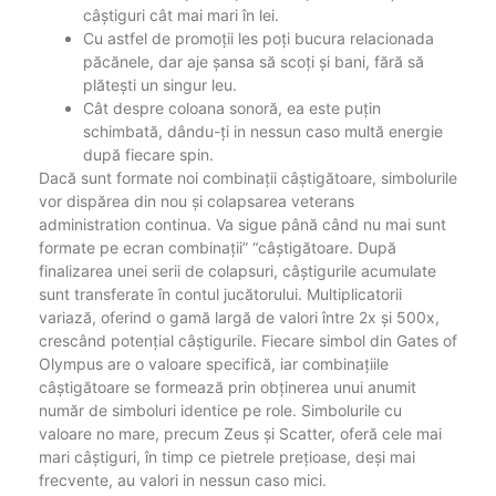
câștiguri cât mai mari în lei.
Cu astfel de promoții les poți bucura relacionada
păcănele, dar aje șansa să scoți și bani, fără să
plătești un singur leu.
Cât despre coloana sonoră, ea este puțin
schimbată, dându-ți in nessun caso multă energie
după fiecare spin.
Dacă sunt formate noi combinații câștigătoare, simbolurile
vor dispărea din nou și colapsarea veterans
administration continua. Va sigue până când nu mai sunt
formate pe ecran combinații” “câștigătoare. După
finalizarea unei serii de colapsuri, câștigurile acumulate
sunt transferate în contul jucătorului. Multiplicatorii
variază, oferind o gamă largă de valori între 2x și 500x,
crescând potențial câștigurile. Fiecare simbol din Gates of
Olympus are o valoare specifică, iar combinațiile
câștigătoare se formează prin obținerea unui anumit
număr de simboluri identice pe role. Simbolurile cu
valoare no mare, precum Zeus și Scatter, oferă cele mai
mari câștiguri, în timp ce pietrele prețioase, deși mai
frecvente, au valori in nessun caso mici.