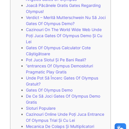
Joacă Păcănele Gratis Gates Regarding
Olympus!
Verdict – Merită Mutterschwein Nu Să Joci
Gates Of Olympus Demo?
Cazinouri On The World Wide Web Unde
Poți Juca Gates Of Olympus Demo Și Cu
Lei
Gates Of Olympus Calculator Cote
Câștigătoare
Pot Juca Slotul Și Pe Bani Reali?
“entrances Of Olympus Demosloturi
Pragmatic Play Gratis
Unde Pot Să Încerc Gates Of Olympus
Gratuit?
Gates Of Olympus Demo
De Ce Să Joci Gates Of Olympus Demo
Gratis
Sloturi Populare
Cazinouri Online Unde Poți Juca Entrance
Of Olympus Trial Și Cu Lei
Mecanica De Colaps Și Multiplicatori