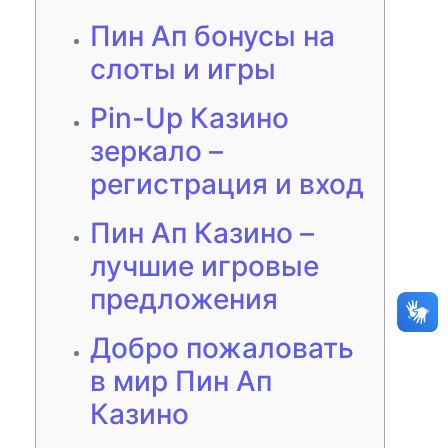
Пин Ап бонусы на
слоты и игры
Pin-Up Казино
зеркало –
регистрация и вход
Пин Ап Казино –
лучшие игровые
предложения
Добро пожаловать
в мир Пин Ап
Казино