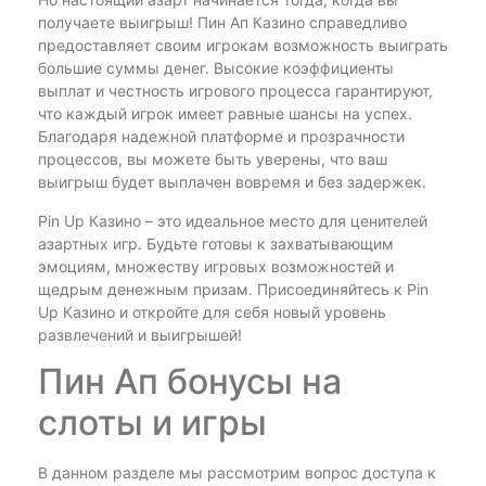
получаете выигрыш! Пин Ап Казино справедливо
предоставляет своим игрокам возможность выиграть
большие суммы денег. Высокие коэффициенты
выплат и честность игрового процесса гарантируют,
что каждый игрок имеет равные шансы на успех.
Благодаря надежной платформе и прозрачности
процессов, вы можете быть уверены, что ваш
выигрыш будет выплачен вовремя и без задержек.
Pin Up Казино – это идеальное место для ценителей
азартных игр. Будьте готовы к захватывающим
эмоциям, множеству игровых возможностей и
щедрым денежным призам. Присоединяйтесь к Pin
Up Казино и откройте для себя новый уровень
развлечений и выигрышей!
Пин Ап бонусы на
слоты и игры
В данном разделе мы рассмотрим вопрос доступа к