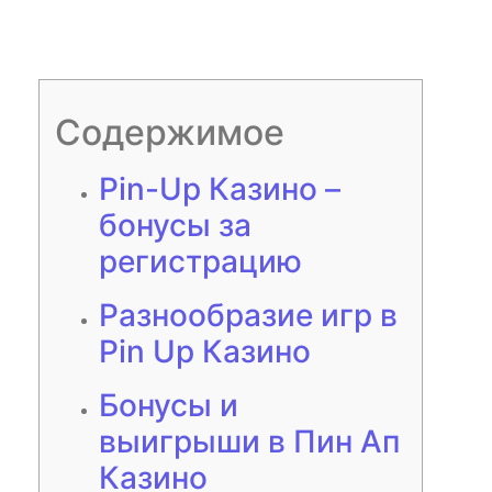
Содержимое
Pin-Up Казино –
бонусы за
регистрацию
Разнообразие игр в
Pin Up Казино
Бонусы и
выигрыши в Пин Ап
Казино