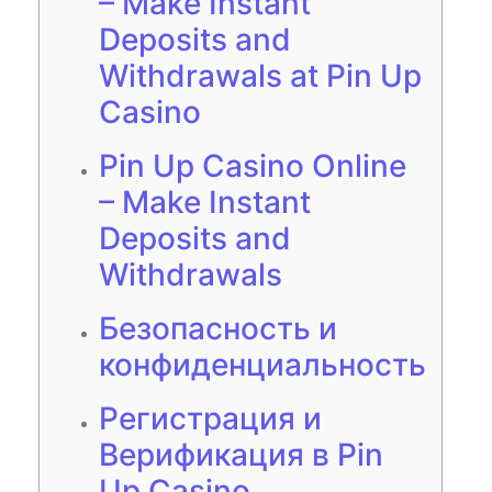
– Make Instant
Deposits and
Withdrawals at Pin Up
Casino
Pin Up Casino Online
– Make Instant
Deposits and
Withdrawals
Безопасность и
конфиденциальность
Регистрация и
Верификация в Pin
Up Casino