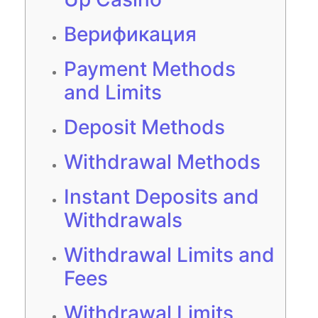
Верификация
Payment Methods
and Limits
Deposit Methods
Withdrawal Methods
Instant Deposits and
Withdrawals
Withdrawal Limits and
Fees
Withdrawal Limits