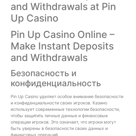
and Withdrawals at Pin
Up Casino
Pin Up Casino Online –
Make Instant Deposits
and Withdrawals
Безопасность и
конфиденциальность
Pin Up Casino уделяет особое внимание безопасности
и конфиденциальности своих игроков. Казино
использует современные технологии безопасности,
чтобы защитить личные данные и финансовые
операции игроков. Это означает, что игроки могут
быть уверены в безопасности своих данных и
финансовых операций.