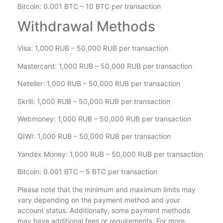
Bitcoin: 0.001 BTC – 10 BTC per transaction
Withdrawal Methods
Visa: 1,000 RUB – 50,000 RUB per transaction
Mastercard: 1,000 RUB – 50,000 RUB per transaction
Neteller: 1,000 RUB – 50,000 RUB per transaction
Skrill: 1,000 RUB – 50,000 RUB per transaction
Webmoney: 1,000 RUB – 50,000 RUB per transaction
QIWI: 1,000 RUB – 50,000 RUB per transaction
Yandex Money: 1,000 RUB – 50,000 RUB per transaction
Bitcoin: 0.001 BTC – 5 BTC per transaction
Please note that the minimum and maximum limits may
vary depending on the payment method and your
account status. Additionally, some payment methods
may have additional fees or requirements. For more