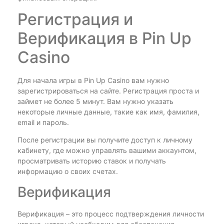
Регистрация и
Верификация в Pin Up
Casino
Для начала игры в Pin Up Casino вам нужно
зарегистрироваться на сайте. Регистрация проста и
займет не более 5 минут. Вам нужно указать
некоторые личные данные, такие как имя, фамилия,
email и пароль.
После регистрации вы получите доступ к личному
кабинету, где можно управлять вашими аккаунтом,
просматривать историю ставок и получать
информацию о своих счетах.
Верификация
Верификация – это процесс подтверждения личности