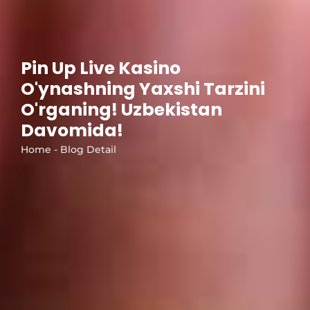
Pin Up Live Kasino
O'ynashning Yaxshi Tarzini
O'rganing! Uzbekistan
Davomida!
Home - Blog Detail