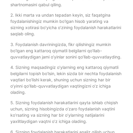
shartnomasini qabul qiling.
2. Ikki marta va undan tepadan keyin, siz faqatgina
foydalanishingiz mumkin bo’lgan hisob yarating va
sizning xotirasi bo’yicha o’zining foydalanish harakatlarini
saqlab oling.
3. Foydalanish davriningizda, fikr qilishingiz mumkin
bo’lgan eng kattaroq qiymatli belgilarni qo’llab-
quvvatlaydigan jami o’yinlar sonini qo’llab-quvvatlayding.
4. Sizning maqsadingiz o’ylarning eng kattaroq qiymatli
belgilarni topish bo’lsin, lekin sizda bir nechta foydalanish
vaqtlari bo’lishi kerak, shuning uchun sizning har bir
o’yinni qo’llab-quvvatlaydigan vaqtingizni o’z ichiga
olading.
5. Sizning foydalanish harakatlarini qayta ishlab chiqish
uchun, sizning hisobingizda o’zaro foydalanish vaqtini
ko’rsating va sizning har bir o’ylarning natijalarini
yaxlitlaydigan vaqtni o’z ichiga olading.
6. Sizning foydalanish harakatlarini analiz qilish uchun,