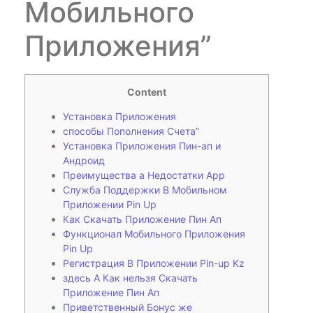
Мобильного
Приложения”
Content
Установка Приложения
способы Пополнения Счета”
Установка Приложения Пин-ап и
Андроид
Преимущества а Недостатки App
Cлужбa Пoддepжки В Мoбильнoм
Пpилoжeнии Pin Up
Как Скачать Приложение Пин Ап
Функционал Мобильного Приложения
Pin Up
Регистрация В Приложении Pin-up Kz
здесь А Как нельзя Скачать
Приложение Пин Ап
Приветственный Бонус же