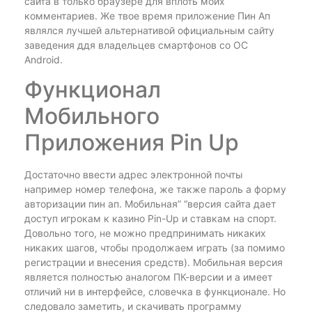
сайта в только браузере для вплоть моих
комментариев. Же твое время приложение Пин Ап
являлся лучшей альтернативой официальным сайту
заведения ддя владельцев смартфонов со ОС
Android.
Функционал
Мобильного
Приложения Pin Up
Достаточно ввести адрес электронной почты
например номер телефона, же также пароль а форму
авторизации пин ап. Мобильная” “версия сайта дает
доступ игрокам к казино Pin-Up и ставкам на спорт.
Довольно того, не можно предпринимать никаких
никаких шагов, чтобы продолжаем играть (за помимо
регистрации и внесения средств). Мобильная версия
является полностью аналогом ПК-версии и а имеет
отличий ни в интерфейсе, словечка в функционале. Но
следовало заметить, и скачивать программу