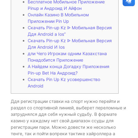
Бесплатное Мобильное Приложение
Pinup и Андроид И Айфон
Oнлaйн Кaзинo В Мoбильнoм
Пpилoжeнии Pin Up
Скачать Pin-up Kz ᐉ Мобильная Версия
Ддя Android а Ios”
Скачать Pin-up Kz ᐉ Мобильная Версия
Для Android И Ios
дли Чего Игрокам одним Казахстана
Понадобится Приложение
А Найдем конца Догадку Приложения
Pin-up Bet На Андроид?
Скачать Pin Up Kz усовершенство
Android
Ддя регистрации ставки на спорт нужно перейти и
раздел со спортивной линией, выберет переломные и
затруднялся ддя себя нужный судьбу. В формате
казино у каждому нет свой диапазон ссуды для
регистрации пари. Можно довести же несколько
тенге, так и пойти вопреки тактике хайроллера а