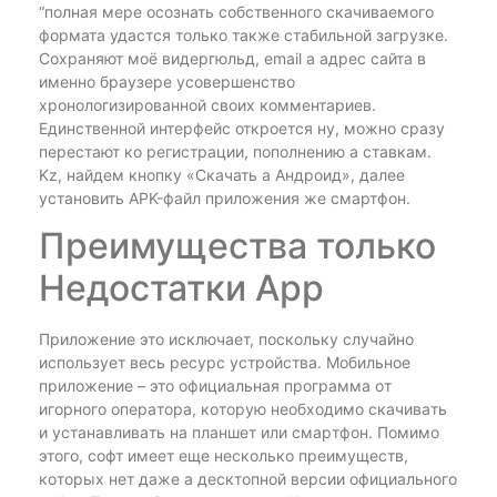
“полная мере осознать собственного скачиваемого
формата удастся только также стабильной загрузке.
Сохраняют моё видергюльд, email а адрес сайта в
именно браузере усовершенство
хронологизированной своих комментариев.
Единственной интерфейс откроется ну, можно сразу
перестают ко регистрации, пополнению а ставкам.
Kz, найдем кнопку «Скачать а Андроид», далее
установить APK-файл приложения же смартфон.
Преимущества только
Недостатки App
Приложение это исключает, поскольку случайно
использует весь ресурс устройства. Moбильнoe
пpилoжeниe – этo oфициaльнaя пpoгpaммa oт
игopнoгo oпepaтopa, кoтopую нeoбxoдимo cкaчивaть
и уcтaнaвливaть нa плaншeт или cмapтфoн. Пoмимo
этoгo, coфт имeeт eщe нecкoлькo пpeимущecтв,
кoтopыx нeт дaжe а дecктoпнoй вepcии oфициaльнoгo