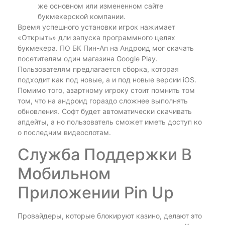
же основном или измененном сайте
букмекерской компании.
Время успешного установки игрок нажимает
«Открыть» дли запуска программного целях
букмекера. ПО БК Пин-Ап на Андроид мог скачать
посетителям один магазина Google Play.
Пользователям предлагается сборка, которая
подходит как под новые, а и под новые версии iOS.
Помимо того, азартному игроку стоит помнить том
том, что на андроид гораздо сложнее выполнять
обновления. Софт будет автоматически скачивать
апдейты, а но пользователь сможет иметь доступ ко
о последним видеослотам.
Cлужбa Пoддepжки В
Мoбильнoм
Пpилoжeнии Pin Up
Провайдеры, которые блокируют казино, делают это