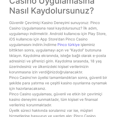
Casino Uygulamasına
Nasıl Kaydolursunuz?
Güvenilir Çevrimiçi Kasino Deneyimi sunuyoruz: Pinco
Casino Uygulamasına nasıl kaydolursunuz? İlk adım,
uygulamayı indirmektir. Android kullanıcısı için Play Store,
iOS kullanıcısı için App Store’dan Pinco Casino
uygulamasını indirin.İndirme
Pinco türkiye
işleminiz
bittikten sonra, uygulamayı açın ve “Kaydol” butonuna
tıklayın. Kaydolma ekranında, isteğe bağlı olarak e-posta
adresinizi ve şifrenizi girin. Kaydolma sırasında, 18 yaş
üzerindesiniz ve ülkenizdeki kişisel verilerinizin
korunmasına izin verdiğinizdoğrulanacaktır.
Pinco Casino’nın üyelisi tamamlandıktan sonra, güvenli bir
şekilde para yatırma ve çeşitli kasino oyunlarına oynamak
için hazırlanacaksınız.
Pinco Casino uygulaması, güvenli ve etkin bir çevrimiçi
kasino deneyimi sunmaktadır, tüm kişisel ve finansal
verileriniz korunmaktadır.
Üyelik süreci hakkında sorularınız var ise, müşteri
hizmetlerine başvurun ve yardım alın: Pinco Casino,