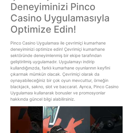
Deneyiminizi Pinco
Casino Uygulamasıyla
Optimize Edin!
Pinco Casino Uygulaması ile çevrimiçi kumarhane
deneyiminizi optimize edin! Çevrimiçi kumarhane
sektöründe deneyimlenmiş bir ekipe tarafından
geliştirilmiş uygulamadır. Uygulamayı indirip
kullandığınızda, farklı kumarhane oyunlarının keyfini
çıkarmak mümkün olacak. Çevrimiçi olarak da
oynayabileceğiniz bir çok oyun mevcuttur, örneğin
blackjack, sakno, slot ve baccarat. Ayrıca, Pinco Casino
Uygulaması kullanarak bonusler ve promosyonlar
hakkında güncel bilgi alabilirsiniz.