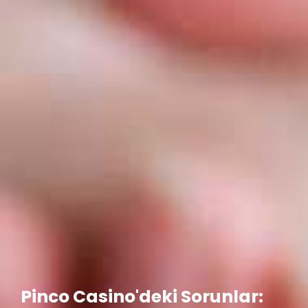
Pinco Casino'deki Sorunlar: