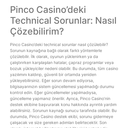
Pinco Casino’deki
Technical Sorunlar: Nasıl
Çözebilirim?
Pinco Casino’deki technical sorunlar nasıl çözülebilir?
Sorunun kaynağına bağlı olarak farklı yöntemlerle
çözülebilir. İlk olarak, oyunun yüklenirken ya da
çalıştırırken karşılaşılan hatalar, çapraz programlar veya
bozuk yükleyiciler nedeni olabilir. Bu durumda, tüm casino
yazılımını kaldırıp, güvenli bir ortamda yeniden
yükleyebilirsiniz. Eğer sorun devam ediyorsa,
bilgisayarınızın sistem güncellemesi yapılmadığı durumu
kontrol edin. Eğer güncellemeler yapılmadıysa,
güncelleme yapmanız önerilir. Ayrıca, Pinco Casino’nin
destek ekibine başvurarak konu hakkında ayrıntılı yardım
alabilirsiniz. Sorunun kaynağı sunucu tarafında olabilir. Bu
durumda, Pinco Casino destek ekibi, sorunu gidermeye
çalışacak ve size gereken adımları belirtecektir. Son