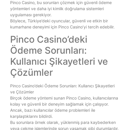
Pinco Casino, bu sorunları çözmek için güvenli ödeme
yöntemleri ve daha iyi kimlik doğrulama sistemleri
uygulaması gerekiyor.
Böylece, Türkiye’deki oyuncular, güvenli ve etkin bir
kumarhane deneyimi için Pinco Casino’yi tercih edebilir.
Pinco Casino’deki
Ödeme Sorunları:
Kullanıcı Şikayetleri ve
Çözümler
Pinco Casino’deki Ödeme Sorunları: Kullanıcı Şikayetleri
ve Çözümler
Birçok ödeme yöntemi sunan Pinco Casino, kullanıcılarına
kolay ve güvenli bir deneyim sağlamak için çalışıyor.
Ancak, bazı kullanıcılar ödeme problemleri ile
karşılaştıklarını bildirdi.
Bu sorunlara örnek olarak, yüklenmiş para kaybederken
veya çekme işlemlerinde sorun yaşamak gibi durumlardır.