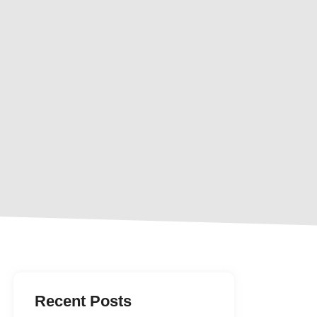
Recent Posts