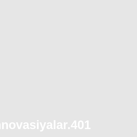
nnovasiyalar.401