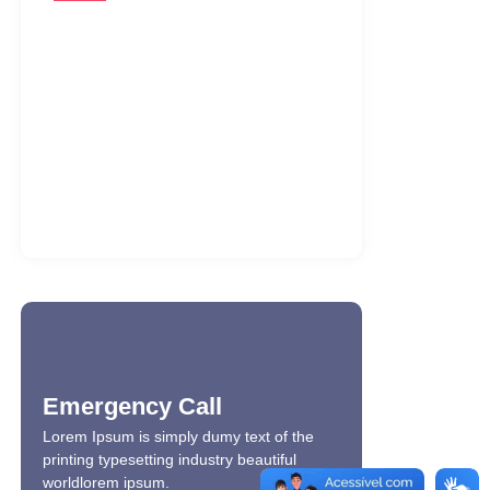
Tensei shita Daiseijo wa, Seijo de Aru
Koto wo Hitakakusu…
8 de agosto de 2026
casinos online argentina 2026 Una vez,
casinos online argentina 2026…
7 de agosto de 2026
MostBet va O’zbekiston sport
bukmekerlari
7 de agosto de 2026
Emergency Call
Lorem Ipsum is simply dumy text of the
printing typesetting industry beautiful
worldlorem ipsum.