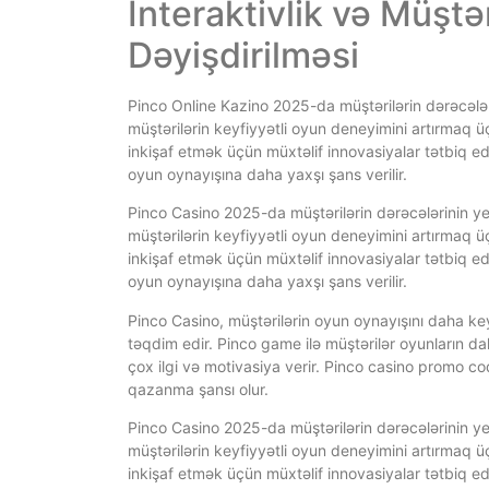
İnteraktivlik və Müştə
Dəyişdirilməsi
Pinco Online Kazino 2025-da müştərilərin dərəcələrin
müştərilərin keyfiyyətli oyun deneyimini artırmaq ü
inkişaf etmək üçün müxtəlif innovasiyalar tətbiq e
oyun oynayışına daha yaxşı şans verilir.
Pinco Casino 2025-da müştərilərin dərəcələrinin yeni
müştərilərin keyfiyyətli oyun deneyimini artırmaq ü
inkişaf etmək üçün müxtəlif innovasiyalar tətbiq e
oyun oynayışına daha yaxşı şans verilir.
Pinco Casino, müştərilərin oyun oynayışını daha key
təqdim edir. Pinco game ilə müştərilər oyunların da
çox ilgi və motivasiya verir. Pinco casino promo co
qazanma şansı olur.
Pinco Casino 2025-da müştərilərin dərəcələrinin yeni
müştərilərin keyfiyyətli oyun deneyimini artırmaq ü
inkişaf etmək üçün müxtəlif innovasiyalar tətbiq e