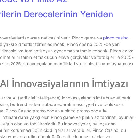
rilərin Dərəcələrinin Yenidən
nnovasiyalardan əsas nəticəsini verir. Pinco game və
pinco casino
 və yaxşı xidmətlər təmin ediləcək. Pinco casino 2025-də yeni
dirilməsini və təminatlı oyun oynanmasını təmin edəcək. Pinco az və
xidmətlərini təmin etmək üçün əlavə çərçivələr və tətbiqlər ilə 2025-
 kazino 2025-də oyunçuların məxfilikləri və təminatlı oyun oynanması
AI İnnovasiyalarının İmtiyazı
 və AI (artificial intelligence) innovasiyalarının imtiahı ən etibarlı
sino, bu trendlərdən istifadə edərək məsuliyyətli və təhlükəsiz
ar. Pinco Casino promo code və pinco promo code ilə
n imtihanı daha yaxşı olur. Pinco game və pinko az təminatlı oyunlar
yğun olan və təhlükəsizdir. Bu innovasiyalar, oyunçuların
rının korunması üçün ciddi qərarlar verə bilər. Pinco Casino, bu
əsiz oyunlar təqdim etmək üçün cəlb olunmuş planlar var.