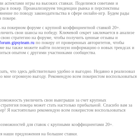
 аспектами игры на высоких ставках. Поделимся советами и
гры в покер. Проанализируем тенденции рынка и перспективы
мнение по поводу законодательства в сфере онлайн-игр. Будем рады
в покере.
ь на покерном форуме с крупной коэффициентной ставкой 20+.
личить свои шансы на победу. Ключевой секрет заключается в анализе
ть свою стратегию на форуме, чтобы получить ценные отзывы и
/forum.gipsyteam.ru
по покеру от проверенных авторитетов, чтобы
уме вы также можете найти полезную информацию о новых трендсах и
елиться опытом с другими участниками сообщества.
зать, что здесь действительно удобно и выгодно. Недавно я реализовал
о мне огромную выгоду. Рекомендую всем покеристом воспользоваться
озможность увеличить свои выигрыши за счет крупных
 стратегия покера может стать настолько прибыльной. Спасибо вам за
ер! Я настоятельно рекомендую всем покеристом воспользоваться
озможностей для ставок с крупными коэффициентами 20+.
уя наши предложения на большие ставки.