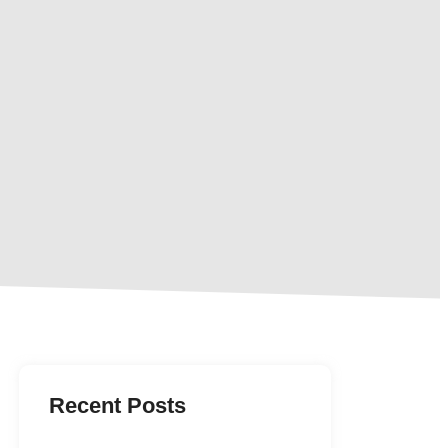
Recent Posts