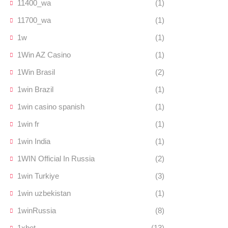
11400_wa
(1)
11700_wa
(1)
1w
(1)
1Win AZ Casino
(1)
1Win Brasil
(2)
1win Brazil
(1)
1win casino spanish
(1)
1win fr
(1)
1win India
(1)
1WIN Official In Russia
(2)
1win Turkiye
(3)
1win uzbekistan
(1)
1winRussia
(8)
1xbet
(13)