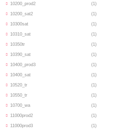
10200_prod2
(1)
10200_sat2
(1)
10300sat
(1)
10310_sat
(1)
10350tr
(1)
10390_sat
(1)
10400_prod3
(1)
10400_sat
(1)
10520_tr
(1)
10550_tr
(1)
10700_wa
(1)
11000prod2
(1)
11000prod3
(1)