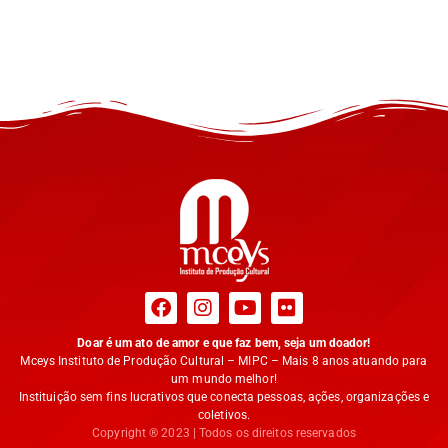
Doar é um ato de amor e que faz bem, seja um doador!
Mceys Instituto de Produção Cultural – MIPC – Mais 8 anos atuando para
um mundo melhor!
Instituição sem fins lucrativos que conecta pessoas, ações, organizações e
coletivos.
Copyright ® 2023 | Todos os direitos reservados