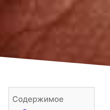
Содержимое