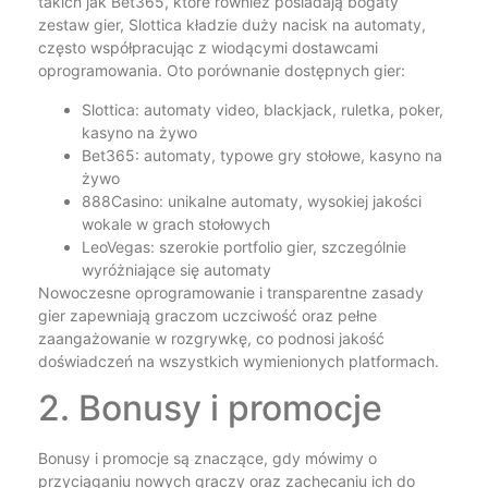
takich jak Bet365, które również posiadają bogaty
zestaw gier, Slottica kładzie duży nacisk na automaty,
często współpracując z wiodącymi dostawcami
oprogramowania. Oto porównanie dostępnych gier:
Slottica: automaty video, blackjack, ruletka, poker,
kasyno na żywo
Bet365: automaty, typowe gry stołowe, kasyno na
żywo
888Casino: unikalne automaty, wysokiej jakości
wokale w grach stołowych
LeoVegas: szerokie portfolio gier, szczególnie
wyróżniające się automaty
Nowoczesne oprogramowanie i transparentne zasady
gier zapewniają graczom uczciwość oraz pełne
zaangażowanie w rozgrywkę, co podnosi jakość
doświadczeń na wszystkich wymienionych platformach.
2. Bonusy i promocje
Bonusy i promocje są znaczące, gdy mówimy o
przyciąganiu nowych graczy oraz zachęcaniu ich do