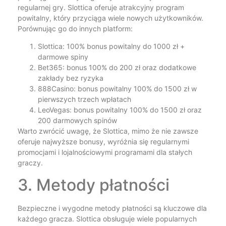
regularnej gry. Slottica oferuje atrakcyjny program
powitalny, który przyciąga wiele nowych użytkowników.
Porównując go do innych platform:
Slottica: 100% bonus powitalny do 1000 zł +
darmowe spiny
Bet365: bonus 100% do 200 zł oraz dodatkowe
zakłady bez ryzyka
888Casino: bonus powitalny 100% do 1500 zł w
pierwszych trzech wpłatach
LeoVegas: bonus powitalny 100% do 1500 zł oraz
200 darmowych spinów
Warto zwrócić uwagę, że Slottica, mimo że nie zawsze
oferuje najwyższe bonusy, wyróżnia się regularnymi
promocjami i lojalnościowymi programami dla stałych
graczy.
3. Metody płatności
Bezpieczne i wygodne metody płatności są kluczowe dla
każdego gracza. Slottica obsługuje wiele popularnych