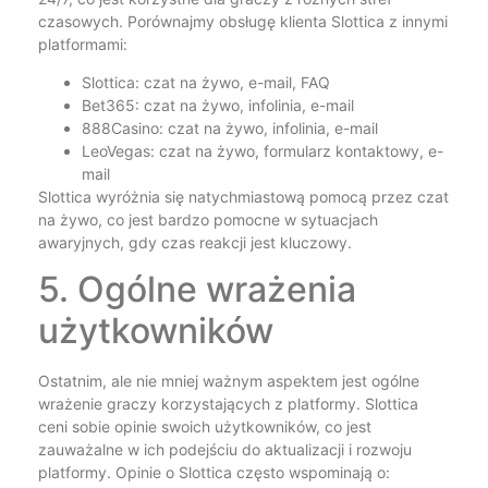
czasowych. Porównajmy obsługę klienta Slottica z innymi
platformami:
Slottica: czat na żywo, e-mail, FAQ
Bet365: czat na żywo, infolinia, e-mail
888Casino: czat na żywo, infolinia, e-mail
LeoVegas: czat na żywo, formularz kontaktowy, e-
mail
Slottica wyróżnia się natychmiastową pomocą przez czat
na żywo, co jest bardzo pomocne w sytuacjach
awaryjnych, gdy czas reakcji jest kluczowy.
5. Ogólne wrażenia
użytkowników
Ostatnim, ale nie mniej ważnym aspektem jest ogólne
wrażenie graczy korzystających z platformy. Slottica
ceni sobie opinie swoich użytkowników, co jest
zauważalne w ich podejściu do aktualizacji i rozwoju
platformy. Opinie o Slottica często wspominają o: