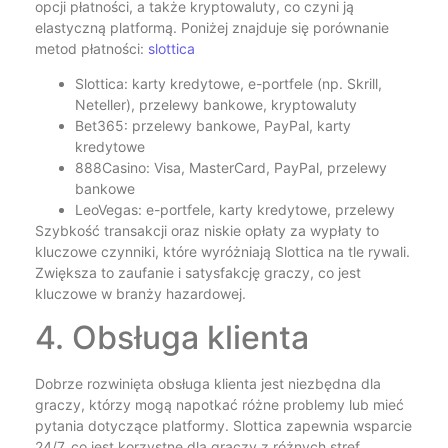
opcji płatności, a także kryptowaluty, co czyni ją
elastyczną platformą. Poniżej znajduje się porównanie
metod płatności:
slottica
Slottica: karty kredytowe, e-portfele (np. Skrill,
Neteller), przelewy bankowe, kryptowaluty
Bet365: przelewy bankowe, PayPal, karty
kredytowe
888Casino: Visa, MasterCard, PayPal, przelewy
bankowe
LeoVegas: e-portfele, karty kredytowe, przelewy
Szybkość transakcji oraz niskie opłaty za wypłaty to
kluczowe czynniki, które wyróżniają Slottica na tle rywali.
Zwiększa to zaufanie i satysfakcję graczy, co jest
kluczowe w branży hazardowej.
4. Obsługa klienta
Dobrze rozwinięta obsługa klienta jest niezbędna dla
graczy, którzy mogą napotkać różne problemy lub mieć
pytania dotyczące platformy. Slottica zapewnia wsparcie
24/7, co jest korzystne dla graczy z różnych stref