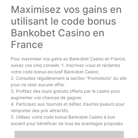
Maximisez vos gains en
utilisant le code bonus
Bankobet Casino en
France
Pour maximiser vos gains au Bankobet Casino en France,
suivez ces cinq conseils :1. Inscrivez-vous et réclamez
votre code bonus exclusif Bankobet Casino.
2. Consultez régulièrement la section “Promotions” du site
pour ne rater aucune offre.
3. Profitez des tours gratuits offerts par le casino pour
augmenter vos chances de gagner.
4. Participez aux tournois et défiez d’autres joueurs pour
remporter des prix attractifs.
5. Utilisez votre code bonus Bankobet Casino à bon
escient pour bénéficier de tous les avantages proposés.