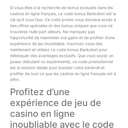
Si vous êtes à la recherche de bonus exclusifs dans les
casinos en ligne français, Le code bonus Bankobet est la
clé qu’il vous faut. Ce code promo vous donnera accès à
des offres spéciales et des bonus uniques que vous ne
trouverez nulle part ailleurs. Ne manquez pas
l’opportunité de maximiser vos gains et de profiter d’une
expérience de jeu inoubliable. Inscrivez-vous dès
maintenant et utilisez Le code bonus Bankobet pour
débloquer des avantages exclusifs. Que vous soyez un
joueur débutant ou expérimenté, ce code promotionnel
est la solution idéale pour booster votre bankroll et
profiter de tout ce que les casinos en ligne français ont à
offrir.
Profitez d’une
expérience de jeu de
casino en ligne
inoubliable avec le code