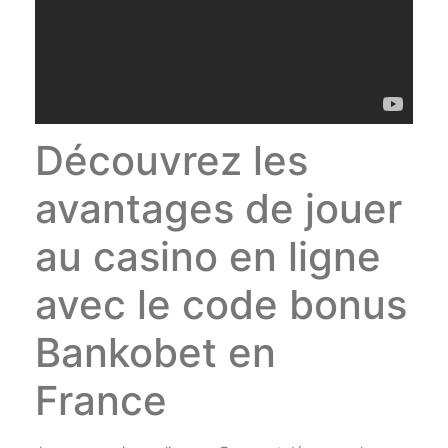
Découvrez les
avantages de jouer
au casino en ligne
avec le code bonus
Bankobet en
France