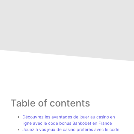
Table of contents
Découvrez les avantages de jouer au casino en
ligne avec le code bonus Bankobet en France
Jouez à vos jeux de casino préférés avec le code