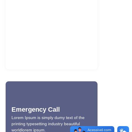
Gerçek kazanç oranları Bizbet güncel
platformunda açıklanıyor
7 de agosto de 2026
Jackpot fırsatlarını yakalamak için
Kraken giriş turlarını dene
7 de agosto de 2026
Office 2021 LTSC Professional Plus 32
bit Full Version Multi-Lang…
7 de agosto de 2026
Emergency Call
Lorem Ipsum is simply dumy text of the
printing typesetting industry beautiful
worldlorem ipsum.