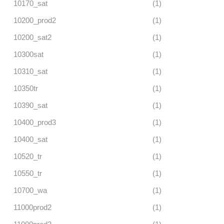
10170_sat
(1)
10200_prod2
(1)
10200_sat2
(1)
10300sat
(1)
10310_sat
(1)
10350tr
(1)
10390_sat
(1)
10400_prod3
(1)
10400_sat
(1)
10520_tr
(1)
10550_tr
(1)
10700_wa
(1)
11000prod2
(1)