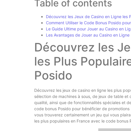
Table of contents
Découvrez les Jeux de Casino en Ligne les 
Comment Utiliser le Code Bonus Posido pour
Le Guide Ultime pour Jouer au Casino en Li
Les Avantages de Jouer au Casino en Ligne
Découvrez les Je
les Plus Populai
Posido
Découvrez les jeux de casino en ligne les plus po
sélection de machines à sous, de jeux de table et 
qualité, ainsi que de fonctionnalités spéciales et d
code bonus Posido pour bénéficier de promotions 
vous trouverez certainement un jeu qui vous plaira
les plus populaires en France avec le code bonus P