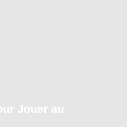
our Jouer au