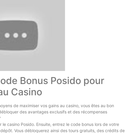
Code Bonus Posido pour
au Casino
 moyens de maximiser vos gains au casino, vous êtes au bon
 débloquer des avantages exclusifs et des récompenses
?
le casino Posido. Ensuite, entrez le code bonus lors de votre
dépôt. Vous débloquerez ainsi des tours gratuits, des crédits de