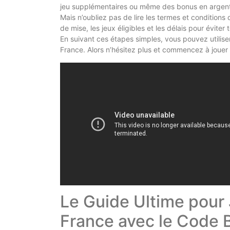
jeu supplémentaires ou même des bonus en argent
Mais n’oubliez pas de lire les termes et condition
de mise, les jeux éligibles et les délais pour éviter
En suivant ces étapes simples, vous pouvez utilis
France. Alors n’hésitez plus et commencez à jouer
Le Guide Ultime pour
France avec le Code 