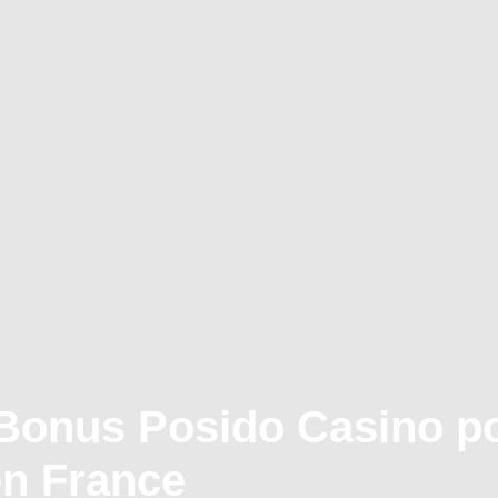
 Bonus Posido Casino p
en France