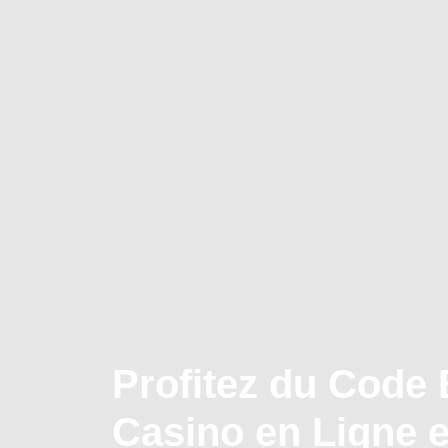
Profitez du Code
Casino en Ligne 