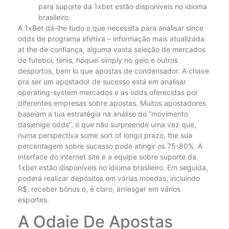
para suporte da 1xbet estão disponíveis no idioma
brasileiro.
A 1xBet dá-lhe tudo o que necessita para analisar since
odds de programa efetiva – informação mais atualizada
at the de confiança, alguma vasta seleção de mercados
de futebol, ténis, hóquei simply no gelo e outros
desportos, bem lo que apostas de condensador. A chave
pra ser um apostador de sucesso está em analisar
operating-system mercados e as odds oferecidas por
diferentes empresas sobre apostas. Muitos apostadores
baseiam a tua estratégia na análise do “movimento
dasjenige odds”, o que não surpreende uma vez que,
numa perspectiva some sort of longo prazo, the sua
percentagem sobre sucesso pode atingir os 75-80%. A
interface do internet site e a equipe sobre suporte da
1xbet estão disponíveis no idioma brasileiro. Em seguida,
poderá realizar depósitos em várias moedas, incluindo
R$, receber bônus e, é claro, arriesgar em vários
esportes.
A Odaie De Apostas