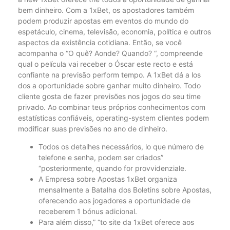
bem dinheiro. Com a 1xBet, os apostadores também
podem produzir apostas em eventos do mundo do
espetáculo, cinema, televisão, economia, política e outros
aspectos da existência cotidiana. Então, se você
acompanha o “O quê? Aonde? Quando? “, compreende
qual o película vai receber o Óscar este recto e está
confiante na previsão perform tempo. A 1xBet dá a los
dos a oportunidade sobre ganhar muito dinheiro. Todo
cliente gosta de fazer previsões nos jogos do seu time
privado. Ao combinar teus próprios conhecimentos com
estatísticas confiáveis, operating-system clientes podem
modificar suas previsões no ano de dinheiro.
Todos os detalhes necessários, lo que número de
telefone e senha, podem ser criados”
“posteriormente, quando for provvidenziale.
A Empresa sobre Apostas 1xBet organiza
mensalmente a Batalha dos Boletins sobre Apostas,
oferecendo aos jogadores a oportunidade de
receberem 1 bónus adicional.
Para além disso,” “to site da 1xBet oferece aos