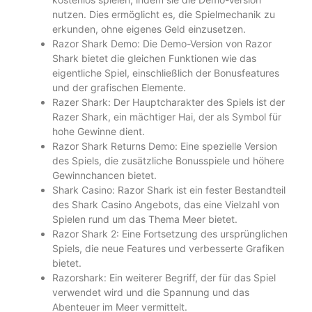
nutzen. Dies ermöglicht es, die Spielmechanik zu
erkunden, ohne eigenes Geld einzusetzen.
Razor Shark Demo: Die Demo-Version von Razor
Shark bietet die gleichen Funktionen wie das
eigentliche Spiel, einschließlich der Bonusfeatures
und der grafischen Elemente.
Razer Shark: Der Hauptcharakter des Spiels ist der
Razer Shark, ein mächtiger Hai, der als Symbol für
hohe Gewinne dient.
Razor Shark Returns Demo: Eine spezielle Version
des Spiels, die zusätzliche Bonusspiele und höhere
Gewinnchancen bietet.
Shark Casino: Razor Shark ist ein fester Bestandteil
des Shark Casino Angebots, das eine Vielzahl von
Spielen rund um das Thema Meer bietet.
Razor Shark 2: Eine Fortsetzung des ursprünglichen
Spiels, die neue Features und verbesserte Grafiken
bietet.
Razorshark: Ein weiterer Begriff, der für das Spiel
verwendet wird und die Spannung und das
Abenteuer im Meer vermittelt.