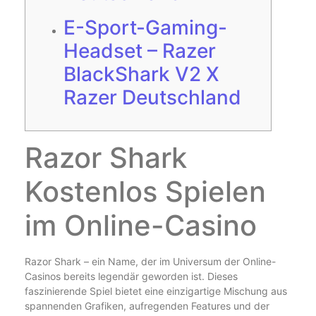
E-Sport-Gaming-
Headset – Razer
BlackShark V2 X
Razer Deutschland
Razor Shark
Kostenlos Spielen
im Online-Casino
Razor Shark – ein Name, der im Universum der Online-
Casinos bereits legendär geworden ist. Dieses
faszinierende Spiel bietet eine einzigartige Mischung aus
spannenden Grafiken, aufregenden Features und der