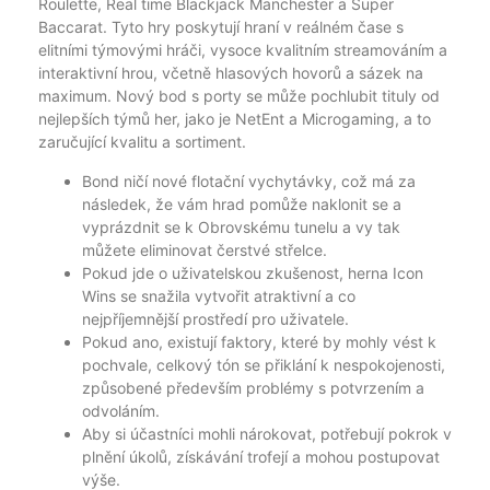
Roulette, Real time Blackjack Manchester a Super
Baccarat. Tyto hry poskytují hraní v reálném čase s
elitními týmovými hráči, vysoce kvalitním streamováním a
interaktivní hrou, včetně hlasových hovorů a sázek na
maximum. Nový bod s porty se může pochlubit tituly od
nejlepších týmů her, jako je NetEnt a Microgaming, a to
zaručující kvalitu a sortiment.
Bond ničí nové flotační vychytávky, což má za
následek, že vám hrad pomůže naklonit se a
vyprázdnit se k Obrovskému tunelu a vy tak
můžete eliminovat čerstvé střelce.
Pokud jde o uživatelskou zkušenost, herna Icon
Wins se snažila vytvořit atraktivní a co
nejpříjemnější prostředí pro uživatele.
Pokud ano, existují faktory, které by mohly vést k
pochvale, celkový tón se přiklání k nespokojenosti,
způsobené především problémy s potvrzením a
odvoláním.
Aby si účastníci mohli nárokovat, potřebují pokrok v
plnění úkolů, získávání trofejí a mohou postupovat
výše.