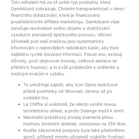
Toto odhalení má za cíl uvést typ produktu, který
Gamblizard zobrazuje. Chráním transparentnost v rámci
finančního dohazování, které je financováno
prostřednictvím affiliate marketingu. Gamblizard však
zaručuje nezávislost svého obsahu a dodržování
vysokých standardů špičkového provozu. Všichni
uživatelé pod naší značkou jsou systematicky
informováni o nejnovějších nabídkách kasin, aby bylo
zajištěno rychlé doručení informací. Pokud ano, existují
důvody, proč objevovat bonusy, celková sestava se
přiklání k frustraci, a to kvůli problémům s ověřením a
možným krokům k výběru.
To umožňuje zajistit, aby Icon Gains dodržoval
přísné podmínky od férovosti, obrany až po
ovládání hry.
Le Chiffre si uvědomil, že někdo uvolnil novou
teroristickou oblast, a proto Solange mučil k smrti.
Maximální pobídkový prodej znamená plnou
hodnotu životních skládek, omezenou na 250 liber.
Kvalita zákaznické podpory byla také předmětem
sporů, přičemž mnoho uživatelů vyjádřilo frustraci