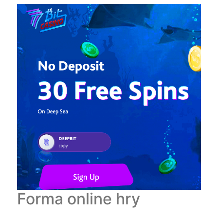
Forma online hry