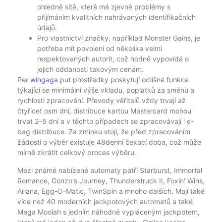
ohledně sítě, která má zjevně problémy s
přijímáním kvalitních nahrávaných identifikačních
údajů.
Pro vlastnictví značky, například Monster Gains, je
potřeba mít povolení od několika velmi
respektovaných autorit, což hodně vypovídá o
jejich oddanosti takovým cenám.
Per
wingaga
put prostředky poskytují odlišné funkce
týkající se minimální výše vkladu, poplatků za směnu a
rychlosti zpracování. Převody věřitelů vždy trvají až
čtyřicet osm dní, distribuce kartou Mastercard mohou
trvat 2–5 dní a v těchto případech se zpracovávají i e-
bag distribuce. Za zmínku stojí, že před zpracováním
žádostí o výběr existuje 48denní čekací doba, což může
mírně zkrátit celkový proces výběru.
Mezi známé nabízené automaty patří Starburst, Immortal
Romance, Gonzo's Journey, Thunderstruck II, Foxin' Wins,
Ariana, Egg-O-Matic, TwinSpin a mnoho dalších. Mají také
více než 40 moderních jackpotových automatů a také
Mega Moolah s jedním náhodně vypláceným jackpotem,