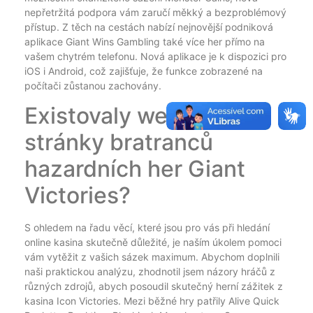
nepřetržitá podpora vám zaručí měkký a bezproblémový
přístup. Z těch na cestách nabízí nejnovější podniková
aplikace Giant Wins Gambling také více her přímo na
vašem chytrém telefonu. Nová aplikace je k dispozici pro
iOS i Android, což zajišťuje, že funkce zobrazené na
počítači zůstanou zachovány.
Existovaly webové
stránky bratranců
hazardních her Giant
Victories?
S ohledem na řadu věcí, které jsou pro vás při hledání
online kasina skutečně důležité, je naším úkolem pomoci
vám vytěžit z vašich sázek maximum. Abychom doplnili
naši praktickou analýzu, zhodnotil jsem názory hráčů z
různých zdrojů, abych posoudil skutečný herní zážitek z
kasina Icon Victories. Mezi běžné hry patřily Alive Quick