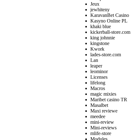
Jeux
jewhiteny
KaravanBet Casino
Kasyno Online PL
khaki blue
kickerball-store.com
king johnnie
kingstone
Kwork
lades-store.com
Lan
leaper
leominor
Licenses
lifelong
Macros
magic mixies
Maribet casino TR
Masalbet
Maxi reviewe
meedee
mini-review
Mini-reviews
mlife-store
Modules