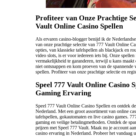
Profiteer van Onze Prachtige Se
Vault Online Casino Spellen
Als ervaren casino-blogger benijd ik de Nederlandse
van onze prachtige selectie van 777 Vault Online C
opties, van klassieke tafelspellen als blackjack en r
video slots, is er voor iedereen iets bij. Onze spell
vermakelijkheid te garanderen, terwijl u kans maakt
niet ontsnappen en kom proeven van de spannende w
spellen. Profiteer van onze prachtige selectie en reg
Speel 777 Vault Online Casino S
Gaming Ervaring
Speel 777 Vault Online Casino Spellen en ontdek de
Nederland. Met een groot assortiment van online casi
tafelspellen, gokautomaten en live casino games. 777
gaming en veilige betalingmethoden. Ontdek de spa
prijzen met Speel 777 Vault. Maak nu je account aan
casino ervaring in Nederland. Probeer het vandaag u