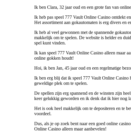
Ik ben Clara, 32 jaar oud en een grote fan van online
Ik heb pas speel 777 Vault Online Casino ontdekt en 
Het assortiment aan gokautomaten is erg divers en er
Ik heb al veel gewonnen met de spannende gokautom
makkelijk om te spelen. De website is helder en duidel
spel kunt vinden.
Ik kan speel 777 Vault Online Casino alleen maar a
online gokken houdt!
Hoi, ik ben Jan, 45 jaar oud en een regelmatige bezo
Ik ben erg blij dat ik speel 777 Vault Online Casino
geweldige plek om te spelen.
De spellen zijn erg spannend en de winsten zijn heel 
keer gelukkig geworden en ik denk dat ik hier nog lan
Het is ook heel makkelijk om te depositeren en te bet
voordeel.
Dus, als je op zoek bent naar een goed online casino
Online Casino alleen maar aanbevelen!