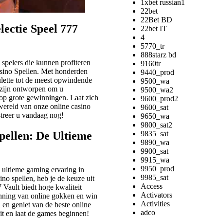
1xbet russian1
22bet
22Bet BD
lectie Speel 777
22bet IT
4
5770_tr
888starz bd
 spelers die kunnen profiteren
9160tr
asino Spellen. Met honderden
9440_prod
oulette tot de meest opwindende
9500_wa
en zijn ontworpen om u
9500_wa2
 op grote gewinningen. Laat zich
9600_prod2
ereld van onze online casino
9600_sat
istreer u vandaag nog!
9650_wa
9800_sat2
9835_sat
pellen: De Ultieme
9890_wa
9900_sat
9915_wa
9950_prod
 ultieme gaming ervaring in
9985_sat
no spellen, heb je de keuze uit
Access
 Vault biedt hoge kwaliteit
Activators
nning van online gokken en win
Activities
 en geniet van de beste online
adco
it en laat de games beginnen!