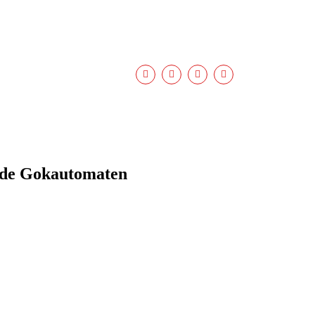
ende Gokautomaten