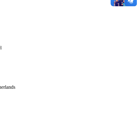
l
herlands