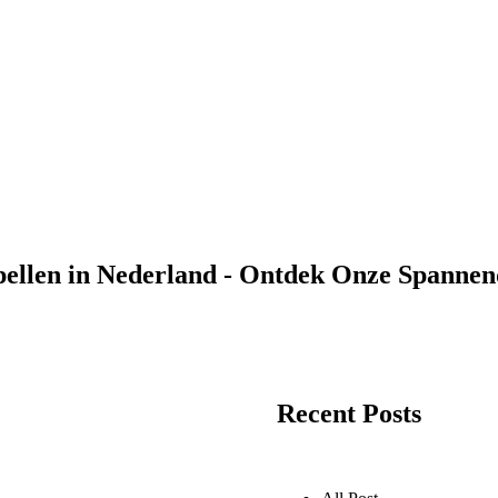
Spellen in Nederland - Ontdek Onze Spann
Recent Posts