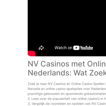
NV Casinos met Online
Nederlands: Wat Zoek
Zoek je naar NV Casinos en Online Casino Spellen 
Nevada en online casino spelopties voor Nederlan
prachtige gebouwen en spannende gokautomaten
2. Lees over de populariteit van online casino’s i
3. Vergelijk de voordelen en nadelen van NV Casino