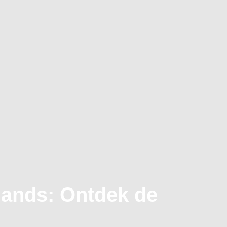
lands: Ontdek de