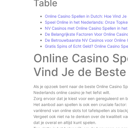
Table
Online Casino Spellen in Dutch: Hoe Vind J
Speel Online in het Nederlands: Onze Topk
NV Casinos met Online Casino Spellen in he
De Belangrijkste Factoren Voor Online Casin
De Betrouwbaarste NV Casinos voor Online C
Gratis Spins of Echt Geld? Online Casino Sp
Online Casino Sp
Vind Je de Beste
Als je opzoek bent naar de beste Online Casino Spe
Nederlands online casino je het liefst wilt.
Zorg ervoor dat je kiest voor een gereguleerd en 
Het aanbod aan spellen is ook een cruciale factor
variërend van online slots tot tafelspellen als black
Vergeet ook niet na te denken over de kwaliteit va
dat je overal en altijd kunt spelen.