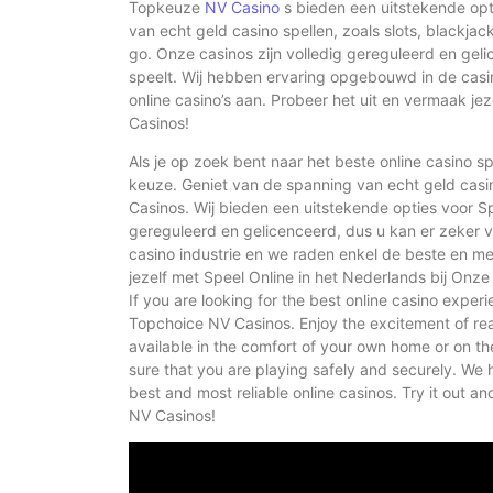
Topkeuze
NV Casino
s bieden een uitstekende opt
van echt geld casino spellen, zoals slots, blackjac
go. Onze casinos zijn volledig gereguleerd en gelic
speelt. Wij hebben ervaring opgebouwd in de casi
online casino’s aan. Probeer het uit en vermaak j
Casinos!
Als je op zoek bent naar het beste online casino 
keuze. Geniet van de spanning van echt geld casin
Casinos. Wij bieden een uitstekende opties voor Sp
gereguleerd en gelicenceerd, dus u kan er zeker van
casino industrie en we raden enkel de beste en me
jezelf met Speel Online in het Nederlands bij On
If you are looking for the best online casino experi
Topchoice NV Casinos. Enjoy the excitement of real
available in the comfort of your own home or on th
sure that you are playing safely and securely. We
best and most reliable online casinos. Try it out 
NV Casinos!