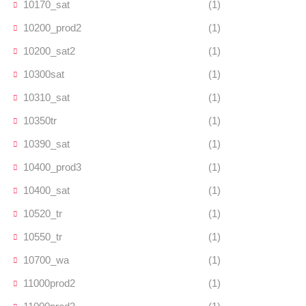
10170_sat
(1)
10200_prod2
(1)
10200_sat2
(1)
10300sat
(1)
10310_sat
(1)
10350tr
(1)
10390_sat
(1)
10400_prod3
(1)
10400_sat
(1)
10520_tr
(1)
10550_tr
(1)
10700_wa
(1)
11000prod2
(1)