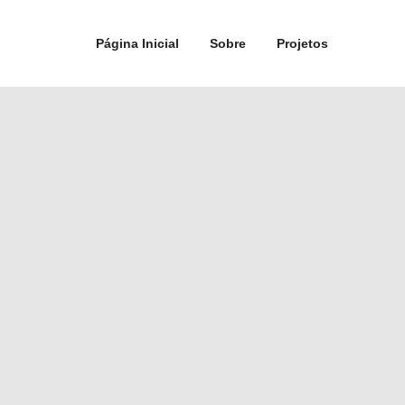
Página Inicial
Sobre
Projetos