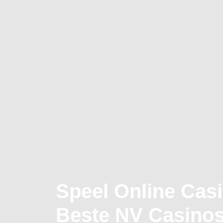
Speel Online Casi
Beste NV Casino