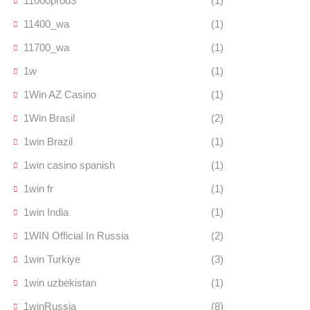
11000prod3
(1)
11400_wa
(1)
11700_wa
(1)
1w
(1)
1Win AZ Casino
(1)
1Win Brasil
(2)
1win Brazil
(1)
1win casino spanish
(1)
1win fr
(1)
1win India
(1)
1WIN Official In Russia
(2)
1win Turkiye
(3)
1win uzbekistan
(1)
1winRussia
(8)