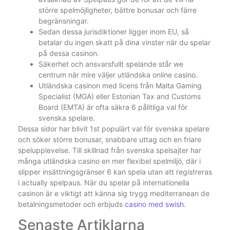
större spelmöjligheter, bättre bonusar och färre
begränsningar.
Sedan dessa jurisdiktioner ligger inom EU, så
betalar du ingen skatt på dina vinster när du spelar
på dessa casinon.
Säkerhet och ansvarsfullt spelande står we
centrum när mire väljer utländska online casino.
Utländska casinon med licens från Malta Gaming
Specialist (MGA) eller Estonian Tax and Customs
Board (EMTA) är ofta säkra 6 pålitliga val för
svenska spelare.
Dessa sidor har blivit 1st populärt val för svenska spelare
och söker större bonusar, snabbare uttag och en friare
spelupplevelse. Till skillnad från svenska spelsajter har
många utländska casino en mer flexibel spelmiljö, där i
slipper insättningsgränser 6 kan spela utan att registreras
i actually spelpaus. När du spelar på internationella
casinon är e viktigt att känna sig trygg mediterranean de
betalningsmetoder och erbjuds
casino med swish
.
Senaste Artiklarna