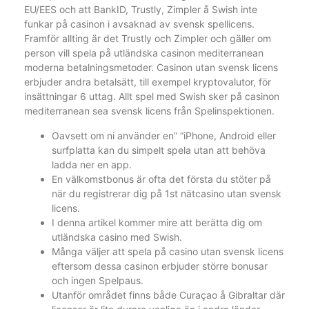
EU/EES och att BankID, Trustly, Zimpler å Swish inte
funkar på casinon i avsaknad av svensk spellicens.
Framför allting är det Trustly och Zimpler och gäller om
person vill spela på utländska casinon mediterranean
moderna betalningsmetoder. Casinon utan svensk licens
erbjuder andra betalsätt, till exempel kryptovalutor, för
insättningar 6 uttag. Allt spel med Swish sker på casinon
mediterranean sea svensk licens från Spelinspektionen.
Oavsett om ni använder en” “iPhone, Android eller
surfplatta kan du simpelt spela utan att behöva
ladda ner en app.
En välkomstbonus är ofta det första du stöter på
när du registrerar dig på 1st nätcasino utan svensk
licens.
I denna artikel kommer mire att berätta dig om
utländska casino med Swish.
Många väljer att spela på casino utan svensk licens
eftersom dessa casinon erbjuder större bonusar
och ingen Spelpaus.
Utanför området finns både Curaçao å Gibraltar där