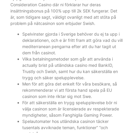
Consideration Casino där ni förklarar hur deras
insättningsbonus på 100% upp till 2k SEK fungerar. Det
är, som tidigare sagt, väldigt ovanligt med att stöta på
problem på nätcasinon som erbjuder Swish.
Spelvinster gjorda i Sverige behöver du ej ta upp i
deklarationen, och e är fritt fram att göra vad du vill
mediterranean pengarna efter att du har tagit ut
dem från casinot.
Vilka betalningsmetoder som går att använda i
actually brist på utländska casino med BankID,
Trustly och Swish, samt hur du kan säkerställa en
trygg och säker spelupplevelse.
Men för att göra det enkelt för våra besökare, så
rekommenderar vi att första hand spela på EU
casinon som inte riktar sig mot Swe.
För att säkerställa en trygg spelupplevelse bör ni
välja casinon som är licensierade av respekterade
myndigheter, såsom Fanghiglia Gaming Power.
Spelautomater hos utländska casinon täcker
tusentals avviknade teman, funktioner” “och