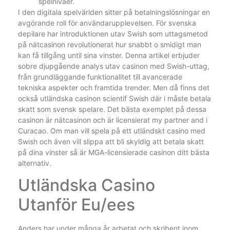
spelnivåer.
I den digitala spelvärlden sitter på betalningslösningar en
avgörande roll för användarupplevelsen. För svenska
depilare har introduktionen utav Swish som uttagsmetod
på nätcasinon revolutionerat hur snabbt o smidigt man
kan få tillgång until sina vinster. Denna artikel erbjuder
sobre djupgående analys utav casinon med Swish-uttag,
från grundläggande funktionalitet till avancerade
tekniska aspekter och framtida trender. Men då finns det
också utländska casinon scientif Swish där i måste betala
skatt som svensk spelare. Det bästa exemplet på dessa
casinon är nätcasinon och är licensierat my partner and i
Curacao. Om man vill spela på ett utländskt casino med
Swish och även vill slippa att bli skyldig att betala skatt
på dina vinster så är MGA-licensierade casinon ditt bästa
alternativ.
Utländska Casino
Utanför Eu/ees
Anders har under många år arbetat och skribent inom