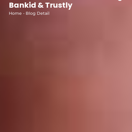
Bankid & Trustly
Home - Blog Detail