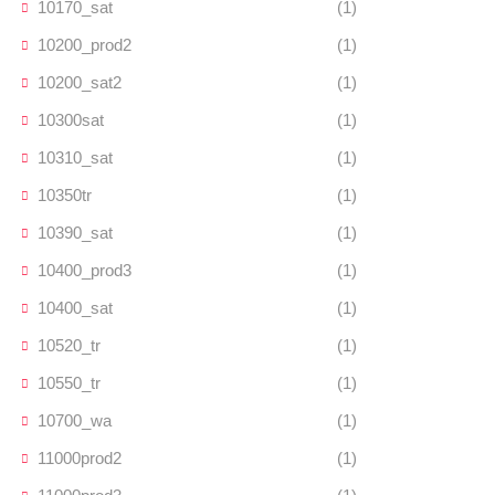
10170_sat
(1)
10200_prod2
(1)
10200_sat2
(1)
10300sat
(1)
10310_sat
(1)
10350tr
(1)
10390_sat
(1)
10400_prod3
(1)
10400_sat
(1)
10520_tr
(1)
10550_tr
(1)
10700_wa
(1)
11000prod2
(1)