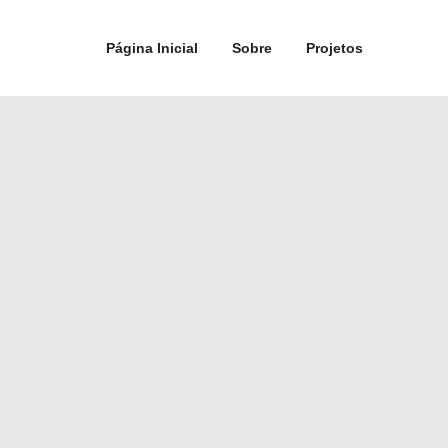
Página Inicial
Sobre
Projetos