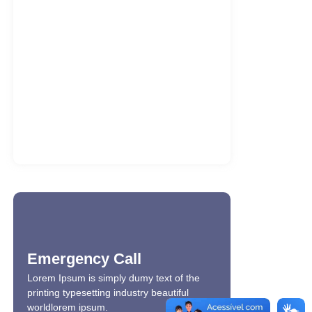
PinUp Casino ile Buyuk Kazanc
Firsatlarini Yakalayin
6 de agosto de 2026
Ultracopier Ultimate Portable + License
Key Latest (x32-x64) [Final] 2026
6 de agosto de 2026
Fă primul pas cu Sweet Bonanza în
variantă demo
6 de agosto de 2026
Emergency Call
Lorem Ipsum is simply dumy text of the
printing typesetting industry beautiful
worldlorem ipsum.