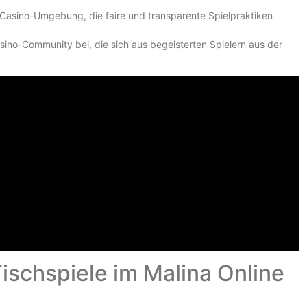
te Casino-Umgebung, die faire und transparente Spielpraktiken
asino-Community bei, die sich aus begeisterten Spielern aus der
ischspiele im Malina Online