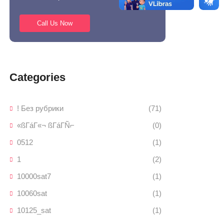
Call Us Now
Categories
! Без рубрики
(71)
«ßΓáΓ«¬ ßΓáΓÑ⌐
(0)
0512
(1)
1
(2)
10000sat7
(1)
10060sat
(1)
10125_sat
(1)