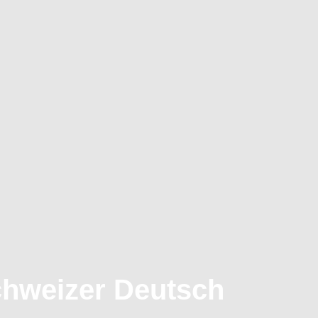
Schweizer Deutsch