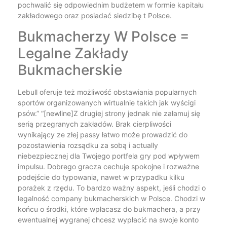
pochwalić się odpowiednim budżetem w formie kapitału
zakładowego oraz posiadać siedzibę t Polsce.
Bukmacherzy W Polsce =
Legalne Zakłady
Bukmacherskie
Lebull oferuje też możliwość obstawiania popularnych
sportów organizowanych wirtualnie takich jak wyścigi
psów.” “[newline]Z drugiej strony jednak nie załamuj się
serią przegranych zakładów. Brak cierpliwości
wynikający ze złej passy łatwo może prowadzić do
pozostawienia rozsądku za sobą i actually
niebezpiecznej dla Twojego portfela gry pod wpływem
impulsu. Dobrego gracza cechuje spokojne i rozważne
podejście do typowania, nawet w przypadku kilku
porażek z rzędu. To bardzo ważny aspekt, jeśli chodzi o
legalność company bukmacherskich w Polsce. Chodzi w
końcu o środki, które wpłacasz do bukmachera, a przy
ewentualnej wygranej chcesz wypłacić na swoje konto