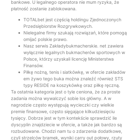
bankowe. U legalnego operatora nie mum ryzyka, że
płatność zostanie zablokowana.
TOTALbet jest częścią holdingu Zjednoczonych
Przedsiębiorstw Rozgrywkowych.
Nielegalne firmy szukają rozwiązań, które pomogą
omijać polskie prawo.
Nasz serwis Zakładybukmacherskie. net zawiera
wyłącznie legalnych bukmacherów sportowych w
Polsce, którzy uzyskali licencję Ministerstwa
Finansów.
Piłkę nożną, tenis i siatkówkę, w ofercie zakładów
em żywo tego buka można znaleźć również STS
typy RESIDE na koszykówkę oraz piłkę ręczną.
Ta ostatnia kategoria jest o tyle ceniona, że za proste
zadania można wywalczyć sobie los główny. A w
nagrodzie często występują wycieczki czy wielkie
premie finansowe, często sięgające kilkudziesięciu
tysięcy. Dobrze jest w tym kontekście sprawdzić ile
dyscyplin znajdziecie w ofercie, a także jak bardzo są
rozbudowane. Chodzi nam tu o zdarzenia dodatkowe,
czyli strzelców bramek, wyniki carry out połowy, rzuty