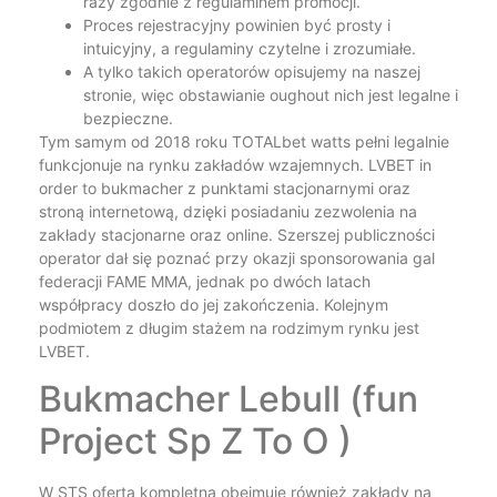
razy zgodnie z regulaminem promocji.
Proces rejestracyjny powinien być prosty i
intuicyjny, a regulaminy czytelne i zrozumiałe.
A tylko takich operatorów opisujemy na naszej
stronie, więc obstawianie oughout nich jest legalne i
bezpieczne.
Tym samym od 2018 roku TOTALbet watts pełni legalnie
funkcjonuje na rynku zakładów wzajemnych. LVBET in
order to bukmacher z punktami stacjonarnymi oraz
stroną internetową, dzięki posiadaniu zezwolenia na
zakłady stacjonarne oraz online. Szerszej publiczności
operator dał się poznać przy okazji sponsorowania gal
federacji FAME MMA, jednak po dwóch latach
współpracy doszło do jej zakończenia. Kolejnym
podmiotem z długim stażem na rodzimym rynku jest
LVBET.
Bukmacher Lebull (fun
Project Sp Z To O )
W STS oferta kompletna obejmuje również zakłady na