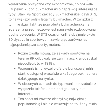
wydarzenia polityczne czy ekonomiczne, co pozwala
uzupełnić kupon bukmacherski o naprawdę interesujące
typy. Star-Typ Sport Zakłady Bukmacherskie, czyli STS,
to największy polski legalny bukmacher. W związku z
tym nie dziwi fakt, że jego oferta bukmacherska na
zdarzenia przedmeczowe jest naprawdę rozbudowana i
godna polecenia. W STS ocasion online obejmuje około
30 dyscyplin sportowych, zawierając zarówno les
najpopularniejsze sporty, meters. in.
Różne źródła mówią, że zakłady sportowe na
terenie RP odbywały się zanim nasz kraj odzyskał
niepodległość w 1918 r.
Wspomnieliśmy wyżej o ofercie bonusowej mhh
start, dostępnej właściwie u każdego bukmachera
działającego na rynku.
W obecnych czasach do typowania potrzebujesz
wyłącznie telefonu oraz dostępu carry out
Internetu.
Ten sport od zawsze cieszył się największą
popularnością i nic nie wskazuje na to, żeby miało