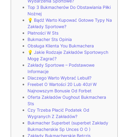
Wydarzenia Sportowe?
Top 3 Bukmacherów Do Obstawiania Piłki
Nożnej
💡 Bądź Warto Kupować Gotowe Typy Na
Zakłady Sportowe?
Płatności W Sts
Bukmacher Sts Opinia
Obsługa Klienta You Bukmachera
💡 Jakie Rodzaje Zakładów Sportowych
Mogę Zagrać?
Zakłady Sportowe – Podstawowe
Informacje
Dlaczego Warto Wybrać Lebull?
Freebet O Wartości 20 Lub 40zł W
Najnowszym Bonusie Od Forbet
Oferta Zakładów Oughout Bukmachera
Sts
Czy Trzeba Płacić Podatek Od
Wygranych Z Zakładów?
Bukmacher Superbet (superbet Zakłady
Bukmacherskie Sp Unces O O )
Zakłady Bukmacherskie Betcris