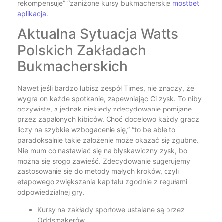
rekompensuje” “zaniżone kursy bukmacherskie
mostbet
aplikacja
.
Aktualna Sytuacja Watts
Polskich Zakładach
Bukmacherskich
Nawet jeśli bardzo lubisz zespół Times, nie znaczy, że
wygra on każde spotkanie, zapewniając Ci zysk. To niby
oczywiste, a jednak niekiedy zdecydowanie pomijane
przez zapalonych kibiców. Choć docelowo każdy gracz
liczy na szybkie wzbogacenie się,” “to be able to
paradoksalnie takie założenie może okazać się zgubne.
Nie mum co nastawiać się na błyskawiczny zysk, bo
można się srogo zawieść. Zdecydowanie sugerujemy
zastosowanie się do metody małych kroków, czyli
etapowego zwiększania kapitału zgodnie z regułami
odpowiedzialnej gry.
Kursy na zakłady sportowe ustalane są przez
Oddsmakerów.