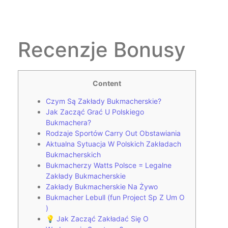
Recenzje Bonusy
Content
Czym Są Zakłady Bukmacherskie?
Jak Zacząć Grać U Polskiego
Bukmachera?
Rodzaje Sportów Carry Out Obstawiania
Aktualna Sytuacja W Polskich Zakładach
Bukmacherskich
Bukmacherzy Watts Polsce = Legalne
Zakłady Bukmacherskie
Zakłady Bukmacherskie Na Żywo
Bukmacher Lebull (fun Project Sp Z Um O
)
💡 Jak Zacząć Zakładać Się O