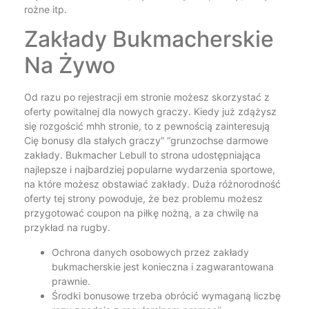
rożne itp.
Zakłady Bukmacherskie
Na Żywo
Od razu po rejestracji em stronie możesz skorzystać z
oferty powitalnej dla nowych graczy. Kiedy już zdążysz
się rozgościć mhh stronie, to z pewnością zainteresują
Cię bonusy dla stałych graczy” “grunzochse darmowe
zakłady. Bukmacher Lebull to strona udostępniająca
najlepsze i najbardziej popularne wydarzenia sportowe,
na które możesz obstawiać zakłady. Duża różnorodność
oferty tej strony powoduje, że bez problemu możesz
przygotować coupon na piłkę nożną, a za chwilę na
przykład na rugby.
Ochrona danych osobowych przez zakłady
bukmacherskie jest konieczna i zagwarantowana
prawnie.
Środki bonusowe trzeba obrócić wymaganą liczbę