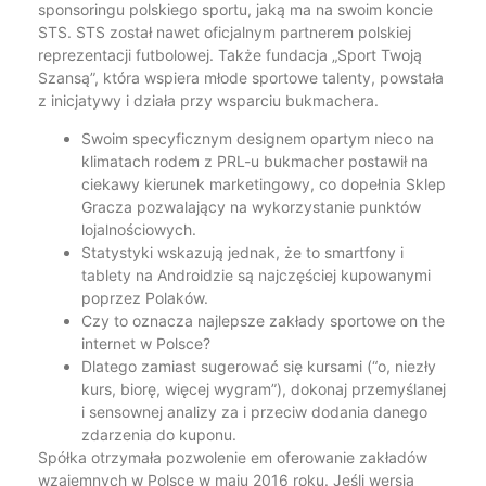
sponsoringu polskiego sportu, jaką ma na swoim koncie
STS. STS został nawet oficjalnym partnerem polskiej
reprezentacji futbolowej. Także fundacja „Sport Twoją
Szansą”, która wspiera młode sportowe talenty, powstała
z inicjatywy i działa przy wsparciu bukmachera.
Swoim specyficznym designem opartym nieco na
klimatach rodem z PRL-u bukmacher postawił na
ciekawy kierunek marketingowy, co dopełnia Sklep
Gracza pozwalający na wykorzystanie punktów
lojalnościowych.
Statystyki wskazują jednak, że to smartfony i
tablety na Androidzie są najczęściej kupowanymi
poprzez Polaków.
Czy to oznacza najlepsze zakłady sportowe on the
internet w Polsce?
Dlatego zamiast sugerować się kursami (“o, niezły
kurs, biorę, więcej wygram”), dokonaj przemyślanej
i sensownej analizy za i przeciw dodania danego
zdarzenia do kuponu.
Spółka otrzymała pozwolenie em oferowanie zakładów
wzajemnych w Polsce w maju 2016 roku. Jeśli wersja