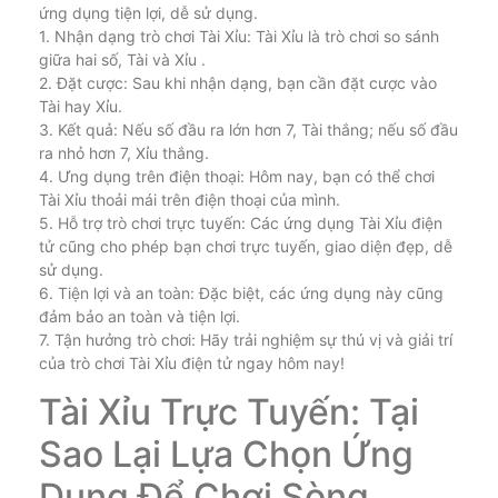
ứng dụng tiện lợi, dễ sử dụng.
1. Nhận dạng trò chơi Tài Xỉu: Tài Xỉu là trò chơi so sánh
giữa hai số, Tài và Xỉu .
2. Đặt cược: Sau khi nhận dạng, bạn cần đặt cược vào
Tài hay Xỉu.
3. Kết quả: Nếu số đầu ra lớn hơn 7, Tài thắng; nếu số đầu
ra nhỏ hơn 7, Xỉu thắng.
4. Ưng dụng trên điện thoại: Hôm nay, bạn có thể chơi
Tài Xỉu thoải mái trên điện thoại của mình.
5. Hỗ trợ trò chơi trực tuyến: Các ứng dụng Tài Xỉu điện
tử cũng cho phép bạn chơi trực tuyến, giao diện đẹp, dễ
sử dụng.
6. Tiện lợi và an toàn: Đặc biệt, các ứng dụng này cũng
đảm bảo an toàn và tiện lợi.
7. Tận hưởng trò chơi: Hãy trải nghiệm sự thú vị và giải trí
của trò chơi Tài Xỉu điện tử ngay hôm nay!
Tài Xỉu Trực Tuyến: Tại
Sao Lại Lựa Chọn Ứng
Dụng Để Chơi Sòng