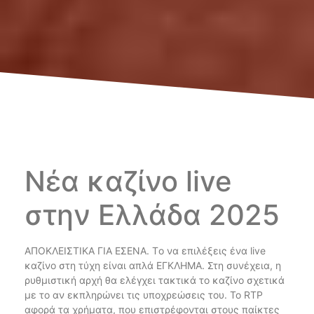
Νέα καζίνο live
στην Ελλάδα 2025
ΑΠΟΚΛΕΙΣΤΙΚΑ ΓΙΑ ΕΣΕΝΑ. Tο να επιλέξεις ένα live
καζίνο στη τύχη είναι απλά ΕΓΚΛΗΜΑ. Στη συνέχεια, η
ρυθμιστική αρχή θα ελέγχει τακτικά το καζίνο σχετικά
με το αν εκπληρώνει τις υποχρεώσεις του. Το RTP
αφορά τα χρήματα, που επιστρέφονται στους παίκτες