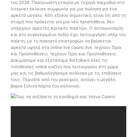
του 2028. Πασίγνωστη εταιρία με τυχερά παιχνίδια στο
ίντερνετ έκλεισε συμφωνία για μια πώληση για ένα
αρκετά μεγάλο. Κάτι εξίσου σημαντικό, είναι ότι από τη
στιγμή που πρόκειται για μία νέα προσπάθεια, δεν
υπάρχουν αρκετές κριτικές παικτών. Ο ανταγωνισμός
και στο συγκεκριμένο πεδίο έχει λειτουργήσει υπέρ του
παίκτη, με το ποσοστό επιστροφών να βρίσκεται
αρκετά υψηλά στα online live casino live. Ισχύουν Όροι
και Προϋποθέσεις. Ισχύουν Όροι και Προϋποθέσεις.
Δοκιμάσαμε και εξετάσαμε διεξοδικά όλες τις
τοποθεσίες online καζίνο που λειτουργούν στη χώρα
μας και τις βαθμολογήσαμε ανάλογα με τις επιδόσεις
τους. Περνάτε από την ρεσεψιόν, ανοίγει η μεγάλη
βαριά ξύλινη πόρτα του σαλονιού.