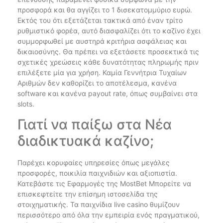
προσφορά και θα αγγίζει το 1 δισεκατομμύριο ευρώ.
Εκτός του ότι εξετάζεται τακτικά από έναν τρίτο
ρυθμιστικό φορέα, αυτό διασφαλίζει ότι το καζίνο έχει
συμμορφωθεί με αυστηρά κριτήρια ασφάλειας και
δικαιοσύνης. Θα πρέπει να εξετάσετε προσεκτικά τις
σχετικές χρεώσεις κάθε δυνατότητας πληρωμής πριν
επιλέξετε μία για χρήση. Καμία Γεννήτρια Τυχαίων
Αριθμών δεν καθορίζει το αποτέλεσμα, κανένα
software και κανένα payout rate, όπως συμβαίνει στα
slots.
Γιατί να παίξω στα Νέα
διαδικτυακά καζίνο;
Παρέχει κορυφαίες υπηρεσίες όπως μεγάλες
προσφορές, ποικιλία παιχνιδιών και αξιοπιστία.
Κατεβάστε τις Εφαρμογές της MostBet Μπορείτε να
επισκεφτείτε την επίσημη ιστοσελίδα της
στοιχηματικής. Τα παιχνίδια live casino θυμίζουν
περισσότερο από όλα την εμπειρία ενός πραγματικού,