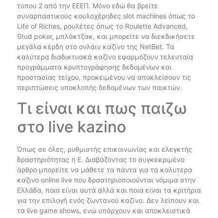
τύπου 2 από την ΕΕΕΠ. Μόνο εδώ θα βρείτε
συναρπαστικούς κουλοχέρηδες slot machines όπως το
Life of Riches, ρουλέτες όπως το Roulette Advanced,
Stud poker, μπλάκτζακ, και μπορείτε να διεκδικήσετε
μεγάλα κέρδη στο ονλάιν καζίνο της NetBet. Τα
καλύτερα διαδικτυακά καζίνο εφαρμόζουν τελευταία
προγράμματα κρυπτογράφησης δεδομένων και
προστασίας τείχου, προκειμένου να αποκλείσουν τις
περιπτώσεις υποκλοπής δεδομένων των παικτών.
Τι είναι και πως παιζω
στο live kazino
Όπως σε όλες, ρυθμιστής επικοινωνίας και ελεγκτής
δραστηριότητας η Ε. Διαβάζοντας το συγκεκριμένο
άρθρο μπορείτε να μάθετε τα πάντα για τα καλυτερα
καζινο online live που δραστηριοποιούνται νόμιμα στην
Ελλάδα, ποια είναι αυτά αλλά και ποια είναι τα κριτήρια
για την επιλογή ενός ζωντανού καζίνο. Δεν λείπουν και
τα live game shows, ενώ υπάρχουν και αποκλειστικά