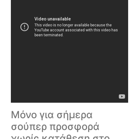
Μόνο για σήμερα
σούπερ προσφορά
χωρίς κατάθεση στο