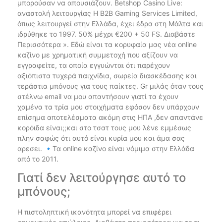
μπορούσαν να απουσιάζουν. Betshop Casino Live:
αναστολή λειτουργίας Η B2B Gaming Services Limited,
όπως λειτουργεί στην Ελλάδα, έχει έδρα στη Μάλτα και
ιδρύθηκε το 1997. 50% μέχρι €200 + 50 FS. Διαβάστε
Περισσότερα ». Εδώ είναι τα κορυφαία μας νέα online
καζίνο με χρηματική συμμετοχή που αξίζουν να
εγγραφείτε, τα οποία εγγυώνται ότι παρέχουν
αξιόπιστα τυχερά παιχνίδια, σωρεία διασκέδασης και
τεράστια μπόνους για τους παίκτες. Gr μιλάς όταν τους
στέλνω email να μου απαντήσουν γιατί τα έχουν
χαμένα τα τρία μου στοιχήματα εφόσον δεν υπάρχουν
επίσημα αποτελέσματα ακόμη στις ΗΠΑ ,δεν απαντάνε
κορόιδα είναι;;και στο τσατ τους μου λένε εμμέσως
πλην σαφώς ότι αυτό είναι κυρία μου και άμα σας
αρεσει. 🔹Τα online καζίνο είναι νόμιμα στην Ελλάδα
από το 2011.
Γιατί δεν λειτούργησε αυτό το
μπόνους;
Η πιστοληπτική ικανότητα μπορεί να επιφέρει