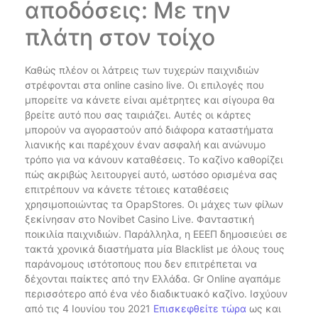
αποδόσεις: Με την
πλάτη στον τοίχο
Καθώς πλέον οι λάτρεις των τυχερών παιχνιδιών
στρέφονται στα online casino live. Οι επιλογές που
μπορείτε να κάνετε είναι αμέτρητες και σίγουρα θα
βρείτε αυτό που σας ταιριάζει. Αυτές οι κάρτες
μπορούν να αγοραστούν από διάφορα καταστήματα
λιανικής και παρέχουν έναν ασφαλή και ανώνυμο
τρόπο για να κάνουν καταθέσεις. Το καζίνο καθορίζει
πώς ακριβώς λειτουργεί αυτό, ωστόσο ορισμένα σας
επιτρέπουν να κάνετε τέτοιες καταθέσεις
χρησιμοποιώντας τα OpapStores. Οι μάχες των φίλων
ξεκίνησαν στο Novibet Casino Live. Φανταστική
ποικιλία παιχνιδιών. Παράλληλα, η ΕΕΕΠ δημοσιεύει σε
τακτά χρονικά διαστήματα μία Blacklist με όλους τους
παράνομους ιστότοπους που δεν επιτρέπεται να
δέχονται παίκτες από την Ελλάδα. Gr Online αγαπάμε
περισσότερο από ένα νέο διαδικτυακό καζίνο. Ισχύουν
από τις 4 Ιουνίου του 2021
Επισκεφθείτε τώρα
ως και