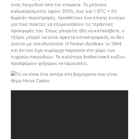
ενός παιχνιδιού από την εταιρεία. Το μπόνους
καλωσορίσματος ύψους 200%, έως και 1 BTC + 50
δωρεάν περιστροφές, προσθέτουν ένα επίσης κίνητρο
για τους παίκτες να εξερευνήσουν τις τεράστιες
προσφορές του. Όπως μπορείτε ήδη να καταλάβετε, ο
τζόγος μπορεί να είναι αρκετά καταστροφικός αν δεν
γίνεται με υπευθυνότητα. Η Fonbet ιδρύθηκε το 1994
και έκτοτε έχει κυρίαρχη παρουσία στο χώρο των
τυχερών παιχνιδιών. Τα καλύτερα διαδικτυακά καζίνο
προσφέρουν γρήγορες εκταμιεύσεις.