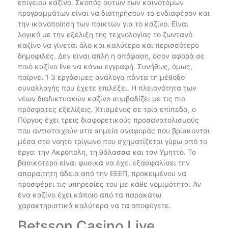
επίγειου καζίνο. Σκοπός αυτών των καινοτόμων
προγραμμάτων είναι να διατηρήσουν το ενδιαφέρον και
την ικανοποίηση των παικτών για το καζίνο. Είναι
λογικό με την εξέλιξη της τεχνολογίας το ζωντανό
καζίνο να γίνεται όλο και καλύτερο και περισσότερο
δημοφιλές. Δεν είναι απλή η απόφαση, όσον αφορά σε
ποιό καζίνο live να κάνω εγγραφή. Συνήθως, όμως,
παίρνει 1 3 εργάσιμες ανάλογα πάντα τη μέθοδο
συναλλαγής που έχετε επιλέξει. Η πλειονότητα των
νέων διαδικτυακών καζίνο συμβαδίζει με τις πιο
πρόσφατες εξελίξεις. Χτισμένος σε τρία επίπεδα, ο
Πύργος έχει τρεις διαφορετικούς προσανατολισμούς
που αντιστοιχούν στα σημεία αναφοράς που βρίσκονται
μέσα στο νοητό τρίγωνο που σχηματίζεται γύρω από το
έργο: την Ακρόπολη, τη θάλασσα και τον Υμηττό. Το
βασικότερο είναι φυσικά να έχει εξασφαλίσει την
απαραίτητη άδεια από την ΕΕΕΠ, προκειμένου να
προσφέρει τις υπηρεσίες του με κάθε νομιμότητα. Αν
ένα καζίνο έχει κάποιο από τα παρακάτω
χαρακτηριστικά καλύτερα να τα αποφύγετε.
Betsson Casino Live