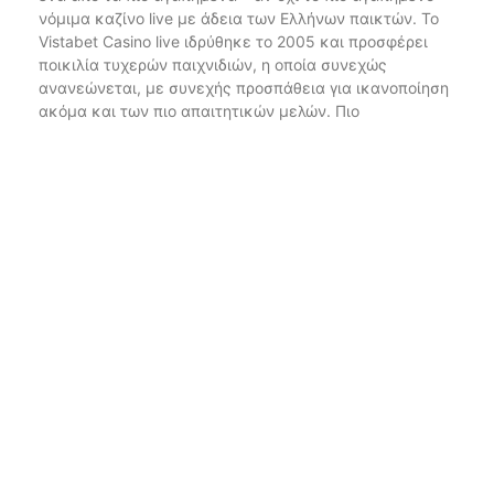
νόμιμα καζίνο live με άδεια των Ελλήνων παικτών. To
Vistabet Casino live ιδρύθηκε το 2005 και προσφέρει
ποικιλία τυχερών παιχνιδιών, η οποία συνεχώς
ανανεώνεται, με συνεχής προσπάθεια για ικανοποίηση
ακόμα και των πιο απαιτητικών μελών. Πιο
συγκεκριμένα, έχει λάβει άδεια για να κυκλοφορήσει
όλα τα παιχνίδια που μπορούμε να συναντήσουμε σε
μία πλατφόρμα διαδικτυακού καζίνο live, όπως για
παράδειγμα το παιχνίδι της ρουλέτας. Χωρίς
εντυπωσιακά γραφικά ή υπερβολικά κινούμενα σχέδια.
Απαντήστε 3 απλές ερωτήσεις και θα βρούμε το
καλύτερο καζίνο για εσάς. Ένα άλλο σημαντικό
πλεονέκτημα, είναι το γεγονός ότι τα περισσότερα live
casino online δίνουν τη δυνατότητα να παίξει κανείς
χωρίς ρίσκο.
03/01/24 Στρατηγική, κανόνες
και πως παίζεται το Blackjack
Τα καλύτερα διαδικτυακά καζίνο είναι πάντα ασφαλή,
αλλά πριν από την εγγραφή τους, οι παίκτες πρέπει να