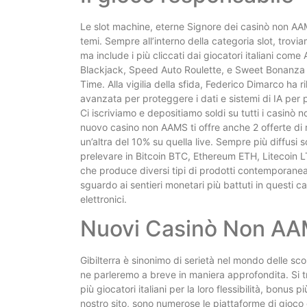
Le slot machine, eterne Signore dei casinò non AAM
temi. Sempre all’interno della categoria slot, trovia
ma include i più cliccati dai giocatori italiani com
Blackjack, Speed Auto Roulette, e Sweet Bonanza C
Time. Alla vigilia della sfida, Federico Dimarco ha r
avanzata per proteggere i dati e sistemi di IA per pr
Ci iscriviamo e depositiamo soldi su tutti i casinò
nuovo casino non AAMS ti offre anche 2 offerte di r
un’altra del 10% su quella live. Sempre più diffus
prelevare in Bitcoin BTC, Ethereum ETH, Litecoin 
che produce diversi tipi di prodotti contemporanea
sguardo ai sentieri monetari più battuti in questi ca
elettronici.
Nuovi Casinò Non A
Gibilterra è sinonimo di serietà nel mondo delle sc
ne parleremo a breve in maniera approfondita. Si tr
più giocatori italiani per la loro flessibilità, bonu
nostro sito, sono numerose le piattaforme di gioco di