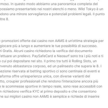
 famoso. In questo modo abbiamo una panoramica completa del
possiamo presentartelo nei nostri elenchi o meno. Wild Tokyo è un
dono una minore sorveglianza e potenziali problemi legali. Il punto
ltre 8.
le promozioni offerte dai casino non AAMS è un’ottima strategia per
 giocare più a lungo e aumentare le tue possibilità di successo.
i Gratis. Alcuni casino richiedono la verifica del documento
fettuare un prelievo. PaySafeCard e Neosurf sono tra i più noti e ti
poi depositare nel sito. Il primo tra tutti è Rolling Slots, un
venuto abbastanza corposo, ed un palinsesto che supera le 8. I
la sezione riservata al betting sportivo ci sono centinaia di eventi e
aforma offre un’esperienza unica, con diverse varianti del
tto, croupier professionali che rendono l’interazione ancora più
le scommesse sportive in tempo reale, sono rese accessibili con
on richiedono verifica KYC al primo deposito e che consentono
one sui migliori casino non AAMS è semplice e richiede di inserire