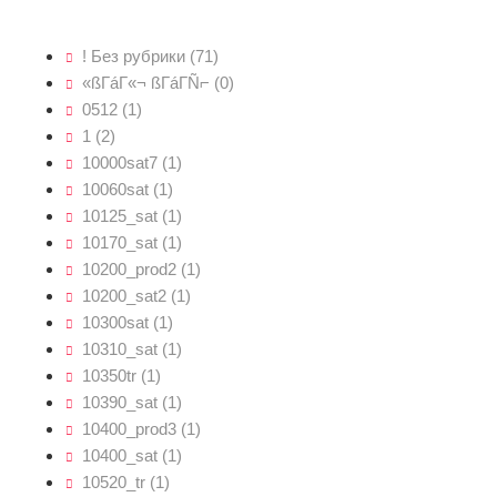
! Без рубрики
(71)
«ßΓáΓ«¬ ßΓáΓÑ⌐
(0)
0512
(1)
1
(2)
10000sat7
(1)
10060sat
(1)
10125_sat
(1)
10170_sat
(1)
10200_prod2
(1)
10200_sat2
(1)
10300sat
(1)
10310_sat
(1)
10350tr
(1)
10390_sat
(1)
10400_prod3
(1)
10400_sat
(1)
10520_tr
(1)