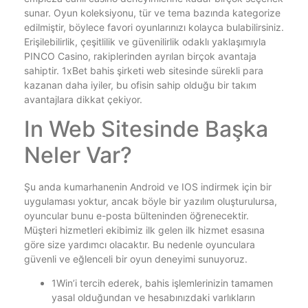
sunar. Oyun koleksiyonu, tür ve tema bazında kategorize
edilmiştir, böylece favori oyunlarınızı kolayca bulabilirsiniz.
Erişilebilirlik, çeşitlilik ve güvenilirlik odaklı yaklaşımıyla
PINCO Casino, rakiplerinden ayrılan birçok avantaja
sahiptir. 1xBet bahis şirketi web sitesinde sürekli para
kazanan daha iyiler, bu ofisin sahip olduğu bir takım
avantajlara dikkat çekiyor.
In Web Sitesinde Başka
Neler Var?
Şu anda kumarhanenin Android ve IOS indirmek için bir
uygulaması yoktur, ancak böyle bir yazılım oluşturulursa,
oyuncular bunu e-posta bülteninden öğrenecektir.
Müşteri hizmetleri ekibimiz ilk gelen ilk hizmet esasına
göre size yardımcı olacaktır. Bu nedenle oyunculara
güvenli ve eğlenceli bir oyun deneyimi sunuyoruz.
1Win’i tercih ederek, bahis işlemlerinizin tamamen
yasal olduğundan ve hesabınızdaki varlıkların