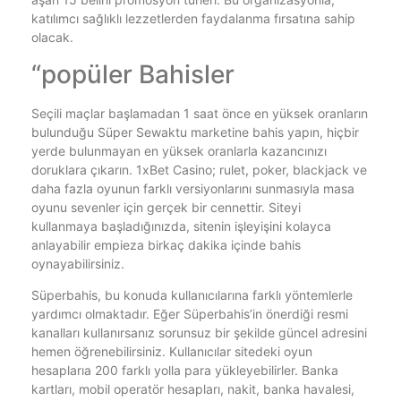
katılımcı sağlıklı lezzetlerden faydalanma fırsatına sahip
olacak.
“popüler Bahisler
Seçili maçlar başlamadan 1 saat önce en yüksek oranların
bulunduğu Süper Sewaktu marketine bahis yapın, hiçbir
yerde bulunmayan en yüksek oranlarla kazancınızı
doruklara çıkarın. 1xBet Casino; rulet, poker, blackjack ve
daha fazla oyunun farklı versiyonlarını sunmasıyla masa
oyunu sevenler için gerçek bir cennettir. Siteyi
kullanmaya başladığınızda, sitenin işleyişini kolayca
anlayabilir empieza birkaç dakika içinde bahis
oynayabilirsiniz.
Süperbahis, bu konuda kullanıcılarına farklı yöntemlerle
yardımcı olmaktadır. Eğer Süperbahis’in önerdiği resmi
kanalları kullanırsanız sorunsuz bir şekilde güncel adresini
hemen öğrenebilirsiniz. Kullanıcılar sitedeki oyun
hesaplarıa 200 farklı yolla para yükleyebilirler. Banka
kartları, mobil operatör hesapları, nakit, banka havalesi,