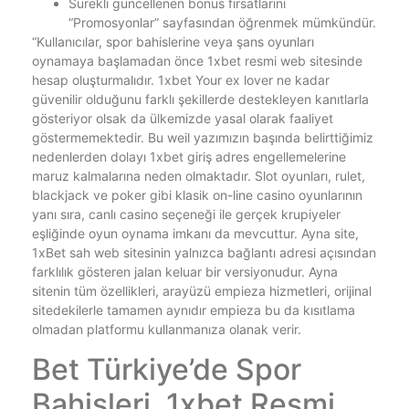
Sürekli güncellenen bonus fırsatlarını
“Promosyonlar” sayfasından öğrenmek mümkündür.
“Kullanıcılar, spor bahislerine veya şans oyunları
oynamaya başlamadan önce 1xbet resmi web sitesinde
hesap oluşturmalıdır. 1xbet Your ex lover ne kadar
güvenilir olduğunu farklı şekillerde destekleyen kanıtlarla
gösteriyor olsak da ülkemizde yasal olarak faaliyet
göstermemektedir. Bu weil yazımızın başında belirttiğimiz
nedenlerden dolayı 1xbet giriş adres engellemelerine
maruz kalmalarına neden olmaktadır. Slot oyunları, rulet,
blackjack ve poker gibi klasik on-line casino oyunlarının
yanı sıra, canlı casino seçeneği ile gerçek krupiyeler
eşliğinde oyun oynama imkanı da mevcuttur. Ayna site,
1xBet sah web sitesinin yalnızca bağlantı adresi açısından
farklılık gösteren jalan keluar bir versiyonudur. Ayna
sitenin tüm özellikleri, arayüzü empieza hizmetleri, orijinal
sitedekilerle tamamen aynıdır empieza bu da kısıtlama
olmadan platformu kullanmanıza olanak verir.
Bet Türkiye’de Spor
Bahisleri, 1xbet Resmi