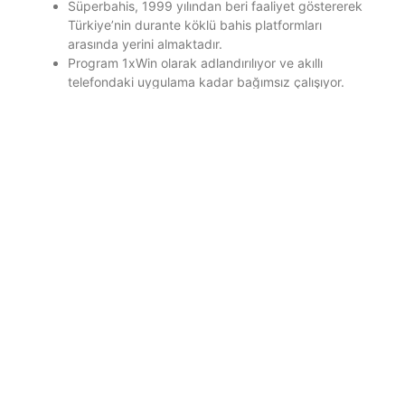
Süperbahis, 1999 yılından beri faaliyet göstererek
Türkiye’nin durante köklü bahis platformları
arasında yerini almaktadır.
Program 1xWin olarak adlandırılıyor ve akıllı
telefondaki uygulama kadar bağımsız çalışıyor.
Linebet web sitesinden daha hızlıdır ve sprained
ankle treatment iOS hem de Android cihazları için
daha düşük cihaz gereksinimlerine sahiptir.
En heyecan verici canlı casino oyunları 7Slots
platformunda sizi bekliyor.
Curaçao tarafından sağlanan şans oyunları lisansı
dünyanın en popüler ve saygın lisanslarından biridir.
Bu ve daha birçok casino oyunu, Vdcasino’da
kullanıcılarını beklemektedir.
Oldukça sade bir ara yüz tasarımına sahip olan sitede,
aynı anda hem maç izleyip hem de o maça canlı bahis
oynayabilirsiniz. Canlı bahis özelliği ile izlediğiniz
maçlarda korner sayısı, gol olur bahsi, kırmızı kart çıkar
bahisleri vb. Bu tür canlı bahislerin kazançlarının normal
bahislerden yüksek kârlı olduğunu da unutmamak gerek.
Süperbahis, mobil özelliği ile kullanıcılarına kesintisiz
olarak bahis yapma ve casino oyunları oynama imkanı