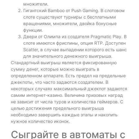
множители.
Гигантский Bamboo от Push Gaming. В слотовом
слоте существуют турниры с бесплатными
вращениями, множители, двойка бонусные
функции.
Двери от Олимпа из создателя Pragmatic Play. В
слоте имеются фриспины, опция RTP. Доступен
Scatter, в случае выпадении которого есть шанс
для значительного денежного выигрыша.
Стандартный выигрыш является фиксированную
сумму денег, которые можно выиграть в
определенном аппарате. Есть предел на предельные
джекпоты, что часто задаются создателем. В
некоторых случаях максимальный джекпот задаются
самим интернет-казино. Величина призовых наград
не зависит от числа туров и количества геймеров. С
целью достижения предельного выигрыша
необходимо завершить каждые этапы и накопить
нужное количество иконок.
Сыграйте в автоматы с