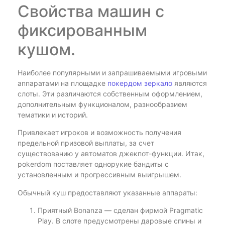
Свойства машин с
фиксированным
кушом.
Наиболее популярными и запрашиваемыми игровыми
аппаратами на площадке
покердом зеркало
являются
слоты. Эти различаются собственным оформлением,
дополнительным функционалом, разнообразием
тематики и историй.
Привлекает игроков и возможность получения
предельной призовой выплаты, за счет
существованию у автоматов джекпот-функции. Итак,
pokerdom поставляет однорукие бандиты с
установленным и прогрессивным выигрышем.
Обычный куш предоставляют указанные аппараты:
Приятный Bonanza — сделан фирмой Pragmatic
Play. В слоте предусмотрены даровые спины и