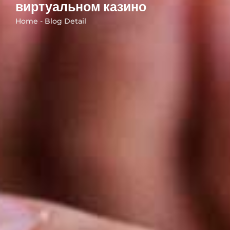
виртуальном казино
Home - Blog Detail