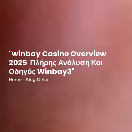
"winbay Casino Overview
2025 ️ Πλήρης Ανάλυση Και
Οδηγός Winbay3"
Home - Blog Detail