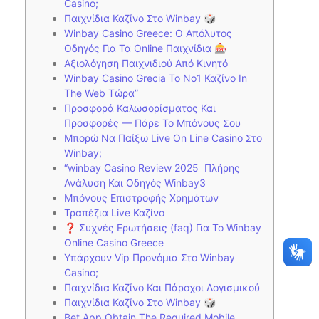
Casino;
Παιχνίδια Καζίνο Στο Winbay 🎲
Winbay Casino Greece: Ο Απόλυτος
Οδηγός Για Τα Online Παιχνίδια 🎰
Αξιολόγηση Παιχνιδιού Από Κινητό
Winbay Casino Grecia Το Νο1 Καζίνο In
The Web Τώρα”
Προσφορά Καλωσορίσματος Και
Προσφορές — Πάρε Το Μπόνους Σου
Μπορώ Να Παίξω Live On Line Casino Στο
Winbay;
“winbay Casino Review 2025 ️ Πλήρης
Ανάλυση Και Οδηγός Winbay3
Μπόνους Επιστροφής Χρημάτων
Τραπέζια Live Καζίνο
❓ Συχνές Ερωτήσεις (faq) Για Το Winbay
Online Casino Greece
Υπάρχουν Vip Προνόμια Στο Winbay
Casino;
Παιχνίδια Καζίνο Και Πάροχοι Λογισμικού
Παιχνίδια Καζίνο Στο Winbay 🎲
Bet App Obtain The Required Mobile