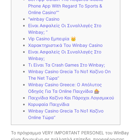
Phone App With Regard To Sports &
Online Casino””
“winbay Casino
Είναι Ασφαλείς Οι Συναλλαγές Στο
Winbay; ”
Vip Casino Εμπειρία 👑
Χαρακτηριστικά Του Winbay Casino
Είναι Ασφαλείς Οι Συναλλαγές Στο
Winbay;
Τι Είναι Τα Crash Games Στο Winbay;
Winbay Casino Grecia Το Νο1 Καζίνο On
The Net Τώρα”
Winbay Casino Greece: Ο Απόλυτος
Οδηγός Για Τα Online Παιχνίδια 🎰
Παιχνίδια Καζίνο Και Πάροχοι Λογισμικού
Κορυφαία Παιχνίδια
Winbay Casino Grecia Το Νο1 Καζίνο
Online Τώρα”
Το πρόγραμμα VERY IMPORTANT PERSONEL του WinBay
είναι δομημένο σε πολλαπλά επίπεδα, προσφέροντας