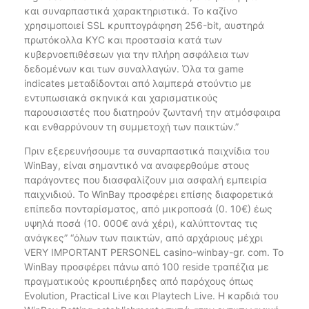
και συναρπαστικά χαρακτηριστικά. Το καζίνο
χρησιμοποιεί SSL κρυπτογράφηση 256-bit, αυστηρά
πρωτόκολλα KYC και προστασία κατά των
κυβερνοεπιθέσεων για την πλήρη ασφάλεια των
δεδομένων και των συναλλαγών. Όλα τα game
indicates μεταδίδονται από λαμπερά στούντιο με
εντυπωσιακά σκηνικά και χαρισματικούς
παρουσιαστές που διατηρούν ζωντανή την ατμόσφαιρα
και ενθαρρύνουν τη συμμετοχή των παικτών.”
Πριν εξερευνήσουμε τα συναρπαστικά παιχνίδια του
WinBay, είναι σημαντικό να αναφερθούμε στους
παράγοντες που διασφαλίζουν μια ασφαλή εμπειρία
παιχνιδιού. Το WinBay προσφέρει επίσης διαφορετικά
επίπεδα πονταρίσματος, από μικροποσά (0. 10€) έως
υψηλά ποσά (10. 000€ ανά χέρι), καλύπτοντας τις
ανάγκες” “όλων των παικτών, από αρχάριους μέχρι
VERY IMPORTANT PERSONEL casino-winbay-gr. com. Το
WinBay προσφέρει πάνω από 100 reside τραπέζια με
πραγματικούς κρουπιέρηδες από παρόχους όπως
Evolution, Practical Live και Playtech Live. Η καρδιά του