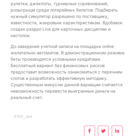
рулетки, джекпоты, турнирные соревнования,
розыгрыши среди лотерейных билетов. Подбирать
нужный симулятор разрешено по поставщику,
известности, жанровым характеристикам. Вдобавок
создан раздел Live для карточных дисциплин и
настолок.
До заведения учетной записи на площадке online
желательно автоматов. В демонстрационном режиме
беты производятся условными кредитами.
Бесплатный вариант без финансовых рисков
предоставит возможность ознакомиться с перечнем
слотов и разработать эффективную методику.
Существенным минусом данной вариации считается
невозможность перевести выигранные деньги на
реальный счет.
11700_wa